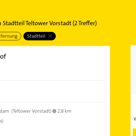
Stadtteil Teltower Vorstadt
(
2
Treffer)
tfernung
Stadtteil
of
sdam
(Teltower Vorstadt)
2,8 km
W
00