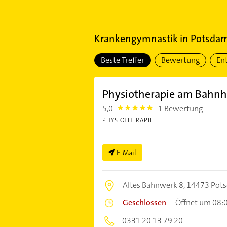
Krankengymnastik
in
Potsdam 
Beste Treffer
Bewertung
En
Physiotherapie am Bahnh
5,0
1 Bewertung
5.0
PHYSIOTHERAPIE
E-Mail
Altes Bahnwerk 8,
14473 Pot
Geschlossen
–
Öffnet um 08:
0331 20 13 79 20