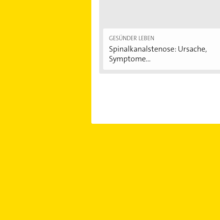
GESÜNDER LEBEN
Spinalkanalstenose: Ursache,
Symptome...