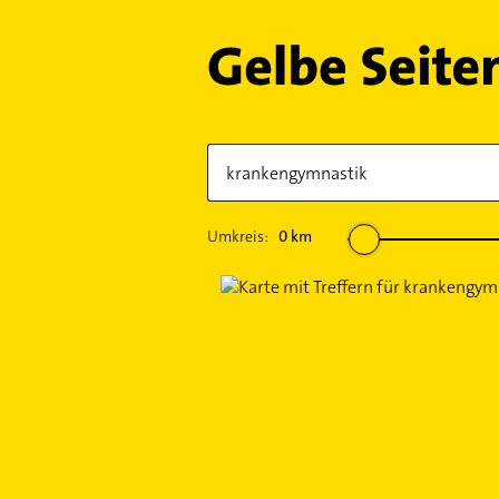
Umkreis:
0
km