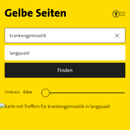
Finden
Umkreis:
0
km