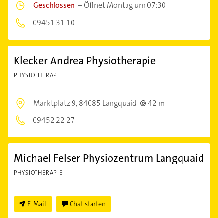
Geschlossen
–
Öffnet Montag um 07:30
09451 31 10
Klecker Andrea Physiotherapie
PHYSIOTHERAPIE
Marktplatz 9,
84085 Langquaid
42 m
09452 22 27
Michael Felser Physiozentrum Langquaid
PHYSIOTHERAPIE
E-Mail
Chat starten