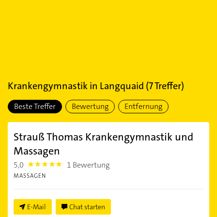
Krankengymnastik
in
Langquaid
(
7
Treffer)
Beste Treffer
Bewertung
Entfernung
Strauß Thomas Krankengymnastik und
Massagen
5,0
1 Bewertung
5.0
MASSAGEN
E-Mail
Chat starten