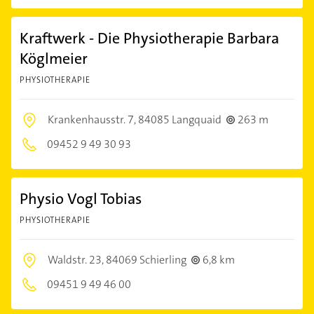
Kraftwerk - Die Physiotherapie Barbara
Köglmeier
PHYSIOTHERAPIE
Krankenhausstr. 7,
84085 Langquaid
263 m
09452 9 49 30 93
Physio Vogl Tobias
PHYSIOTHERAPIE
Waldstr. 23,
84069 Schierling
6,8 km
09451 9 49 46 00