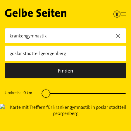
Finden
Umkreis:
0
km