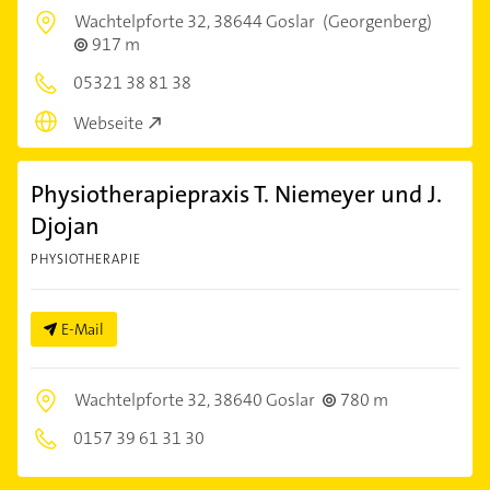
Wachtelpforte 32,
38644 Goslar
(Georgenberg)
917 m
05321 38 81 38
Webseite
Physiotherapiepraxis T. Niemeyer und J.
Djojan
PHYSIOTHERAPIE
E-Mail
Wachtelpforte 32,
38640 Goslar
780 m
0157 39 61 31 30