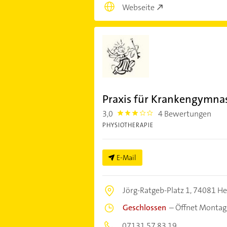
Webseite
Praxis für Krankengymnas
3,0
4 Bewertungen
3.0
PHYSIOTHERAPIE
E-Mail
Jörg-Ratgeb-Platz 1,
74081 He
Geschlossen
–
Öffnet Montag
07131 57 83 19