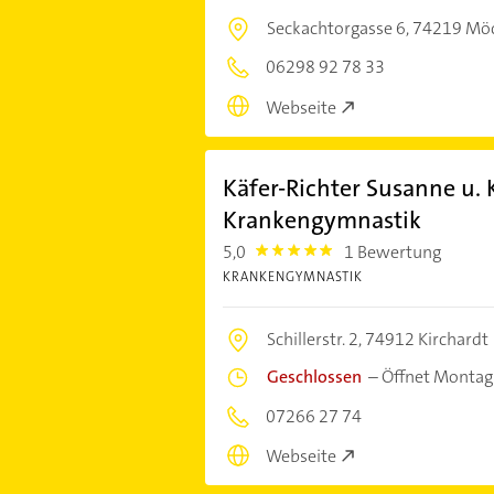
Seckachtorgasse 6,
74219 Mö
06298 92 78 33
Webseite
Käfer-Richter Susanne u. 
Krankengymnastik
5,0
1 Bewertung
5.0
KRANKENGYMNASTIK
Schillerstr. 2,
74912 Kirchardt
Geschlossen
–
Öffnet Montag
07266 27 74
Webseite