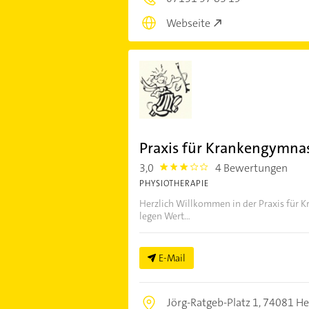
Webseite
Praxis für Krankengymnas
3,0
4 Bewertungen
3.0
PHYSIOTHERAPIE
Herzlich Willkommen in der Praxis für 
legen Wert...
E-Mail
Jörg-Ratgeb-Platz 1,
74081 He