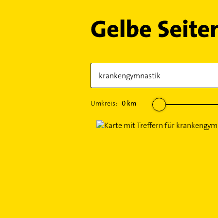
Umkreis:
0
km