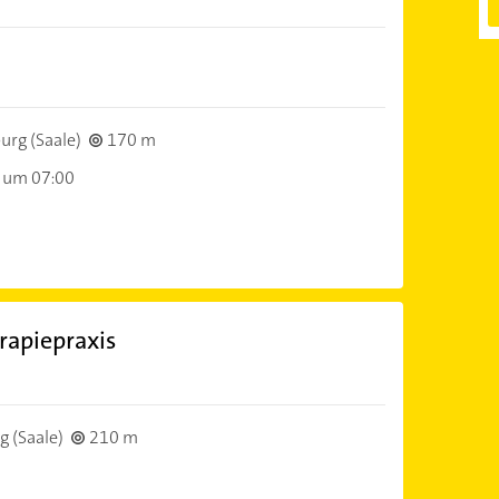
rg (Saale)
170 m
 um 07:00
rapiepraxis
 (Saale)
210 m