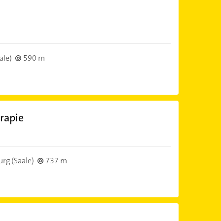
ale)
590 m
rapie
rg (Saale)
737 m