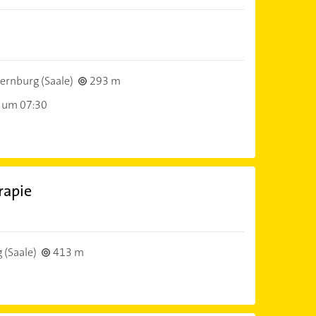
ernburg (Saale)
293 m
 um 07:30
rapie
 (Saale)
413 m