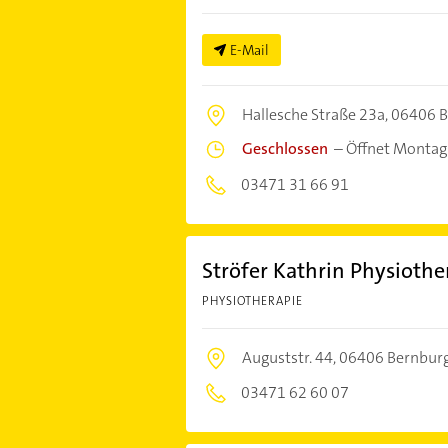
E-Mail
Hallesche Straße 23a,
06406 B
Geschlossen
–
Öffnet Montag
03471 31 66 91
Ströfer Kathrin Physiothe
PHYSIOTHERAPIE
Auguststr. 44,
06406 Bernburg
03471 62 60 07