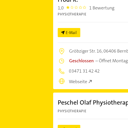
1,0
1 Bewertung
1.0
PHYSIOTHERAPIE
E-Mail
Gröbziger Str. 16,
06406 Bernb
Geschlossen
–
Öffnet Montag
03471 31 42 42
Webseite
Peschel Olaf Physiothera
PHYSIOTHERAPIE