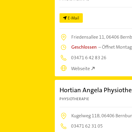
E-Mail
Friedensallee 11,
06406 Bernbu
Geschlossen
–
Öffnet Montag
03471 6 42 83 26
Webseite
Hortian Angela Physiothe
PHYSIOTHERAPIE
Kugelweg 11B,
06406 Bernburg
03471 62 31 05