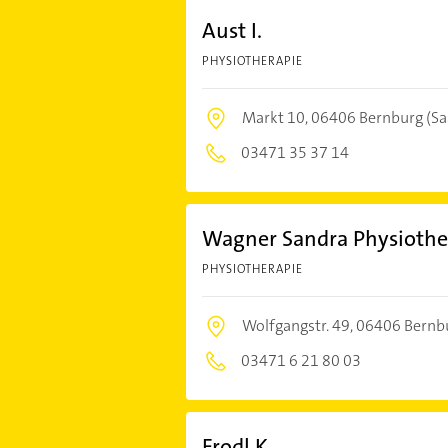
Aust I.
PHYSIOTHERAPIE
Markt 10,
06406 Bernburg (Sa
03471 35 37 14
Wagner Sandra Physiothe
PHYSIOTHERAPIE
Wolfgangstr. 49,
06406 Bernbu
03471 6 21 80 03
Frodl K.