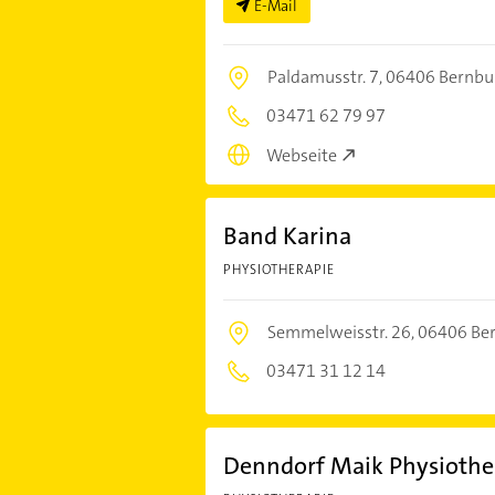
E-Mail
Paldamusstr. 7,
06406 Bernbur
03471 62 79 97
Webseite
Band Karina
PHYSIOTHERAPIE
Semmelweisstr. 26,
06406 Ber
03471 31 12 14
Denndorf Maik Physiothe