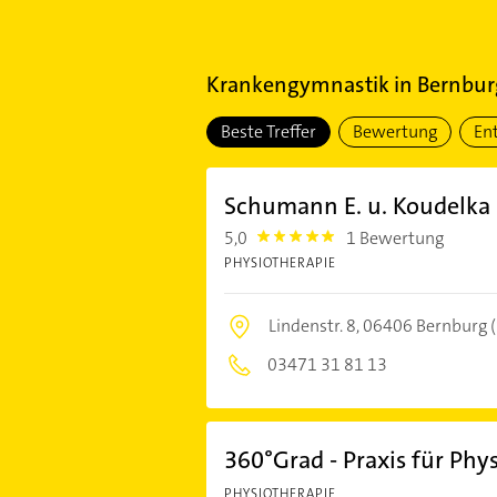
Krankengymnastik
in
Bernburg
Beste Treffer
Bewertung
En
Schumann E. u. Koudelka
5,0
1 Bewertung
5.0
PHYSIOTHERAPIE
Lindenstr. 8,
06406 Bernburg (
03471 31 81 13
360°Grad - Praxis für Phy
PHYSIOTHERAPIE