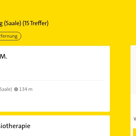
 (Saale)
(
15
Treffer)
tfernung
 M.
Saale)
134 m
W
siotherapie