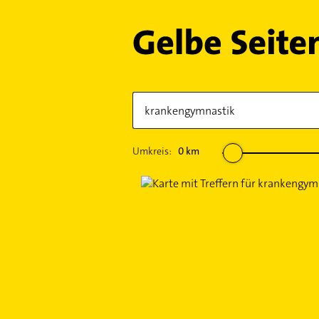
Umkreis:
0
km