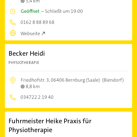
5,4 km
Geöffnet
–
Schließt um 19:00
0162 8 88 89 68
Webseite
Becker Heidi
PHYSIOTHERAPIE
Friedhofstr. 3,
06406 Bernburg (Saale)
(Biendorf)
8,8 km
034722 2 19 40
Fuhrmeister Heike Praxis für
Physiotherapie