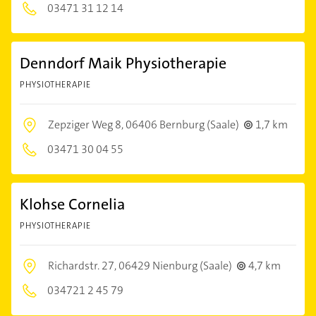
03471 31 12 14
Denndorf Maik Physiotherapie
PHYSIOTHERAPIE
Zepziger Weg 8,
06406 Bernburg (Saale)
1,7 km
03471 30 04 55
Klohse Cornelia
PHYSIOTHERAPIE
Richardstr. 27,
06429 Nienburg (Saale)
4,7 km
034721 2 45 79