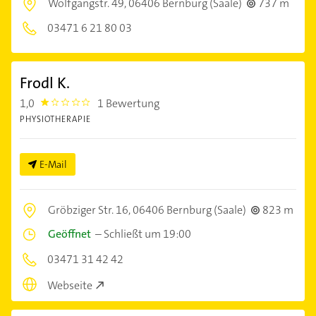
Wolfgangstr. 49,
06406 Bernburg (Saale)
737 m
03471 6 21 80 03
Frodl K.
1,0
1 Bewertung
1.0
PHYSIOTHERAPIE
E-Mail
Gröbziger Str. 16,
06406 Bernburg (Saale)
823 m
Geöffnet
–
Schließt um 19:00
03471 31 42 42
Webseite