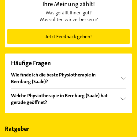
Ihre Meinung zählt!
Was gefällt Ihnen gut?
Was sollten wir verbessern?
Jetzt Feedback geben!
Häufige Fragen
Wie finde ich die beste Physiotherapie in
Bernburg (Saale)?
Vergleichen Sie alle Anbieter anhand echter
Welche Physiotherapie in Bernburg (Saale) hat
Kundenmeinungen und profitieren Sie von den
gerade geöffnet?
Empfehlungen. Die Suchergebnisse können Sie sich
einfach nach
Bewertungen
sortiert anzeigen lassen.
Im Anbieter-Bereich finden Sie alle
Öffnungszeiten
.
Bitte beachten Sie, dass diese an Sonn- und
Feiertagen abweichen können.
Ratgeber