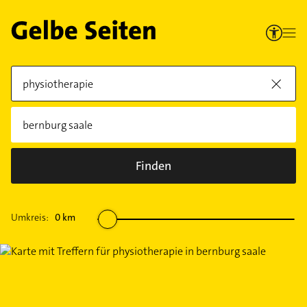
Finden
Umkreis:
0
km