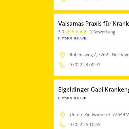
Valsamas Praxis für Kra
5,0
1 Bewertung
5.0
PHYSIOTHERAPIE
Rubensweg 7,
72622 Nürting
07022 24 00 91
Eigeldinger Gabi Kranke
PHYSIOTHERAPIE
Untere Riedwiesen 3,
72649 W
07022 25 10 65