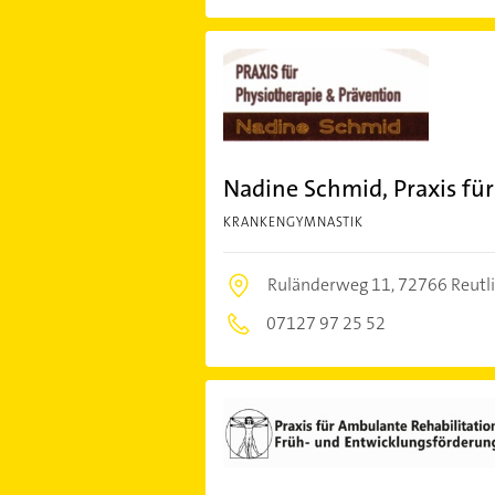
Nadine Schmid, Praxis fü
KRANKENGYMNASTIK
Ruländerweg 11,
72766 Reutl
07127 97 25 52