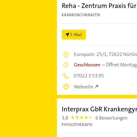
Reha - Zentrum Praxis fü
KRANKENGYMNASTIK
E-Mail
Europastr. 25/1,
72622 Nürti
Geschlossen
–
Öffnet Montag
07022 3 53 95
Webseite
Interprax GbR Krankengy
3,8
6 Bewertungen
3.8
PHYSIOTHERAPIE