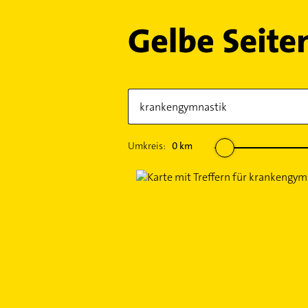
Umkreis:
0
km