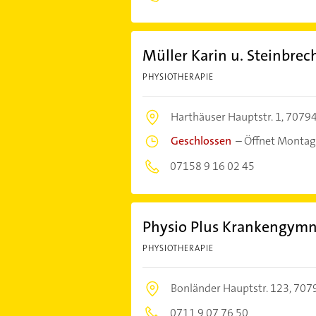
Müller Karin u. Steinbre
PHYSIOTHERAPIE
Harthäuser Hauptstr. 1,
70794
Geschlossen
–
Öffnet Montag
07158 9 16 02 45
Physio Plus Krankengymn
PHYSIOTHERAPIE
Bonländer Hauptstr. 123,
7079
0711 9 07 76 50