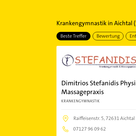
Krankengymnastik
in
Aichtal
(
Beste Treffer
Bewertung
En
Dimitrios Stefanidis Phy
Massagepraxis
KRANKENGYMNASTIK
Raiffeisenstr. 5,
72631 Aichtal
07127 96 09 62