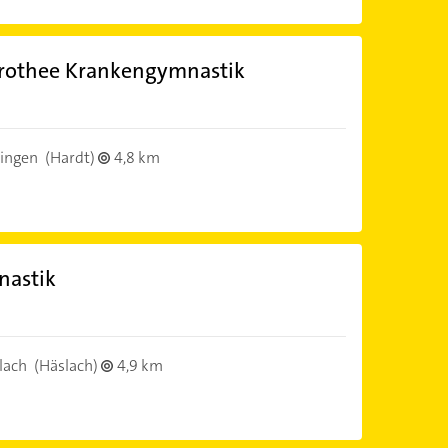
orothee Krankengymnastik
ingen
(Hardt)
4,8 km
nastik
lach
(Häslach)
4,9 km