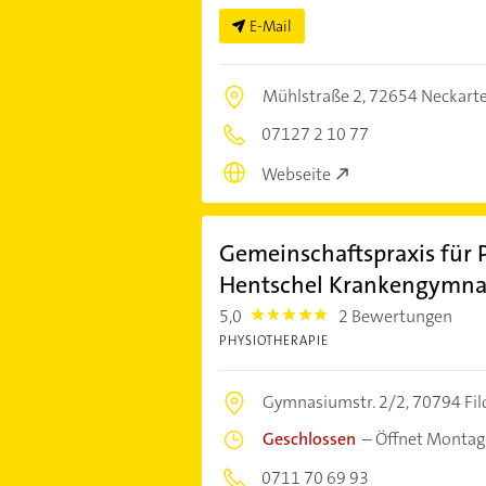
E-Mail
Mühlstraße 2,
72654 Neckarte
07127 2 10 77
Webseite
Gemeinschaftspraxis für 
Hentschel Krankengymna
5,0
2 Bewertungen
5.0
PHYSIOTHERAPIE
Gymnasiumstr. 2/2,
70794 Fil
Geschlossen
–
Öffnet Montag
0711 70 69 93