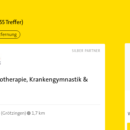
55
Treffer)
tfernung
SILBER PARTNER
siotherapie, Krankengymnastik &
(Grötzingen)
1,7 km
W