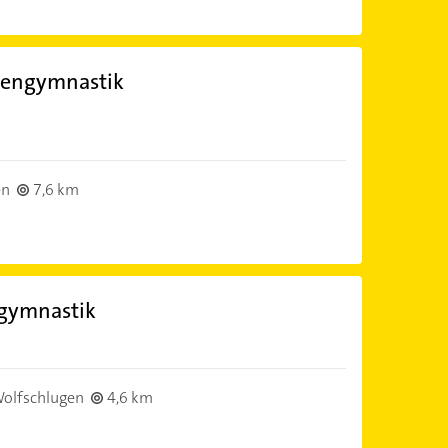
nkengymnastik
en
7,6 km
ngymnastik
olfschlugen
4,6 km