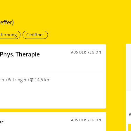
effer)
tfernung
Geöffnet
 Phys. Therapie
AUS DER REGION
en
(Betzingen)
14,5 km
W
er
AUS DER REGION