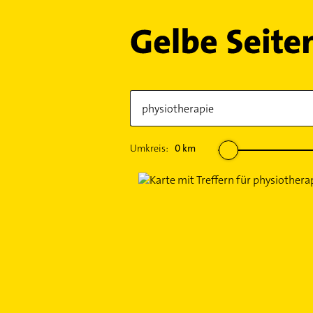
Umkreis:
0
km