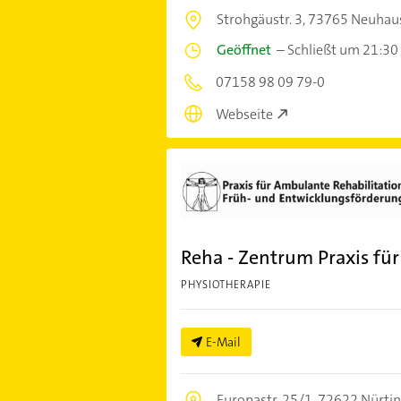
Strohgäustr. 3,
73765 Neuhaus
Geöffnet
–
Schließt um 21:30
07158 98 09 79-0
Webseite
Reha - Zentrum Praxis fü
PHYSIOTHERAPIE
E-Mail
Europastr. 25/1,
72622 Nürti