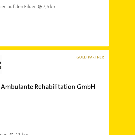
en auf den Filder
7,6 km
GOLD PARTNER
r Ambulante Rehabilitation GmbH
ngen
7,1 km