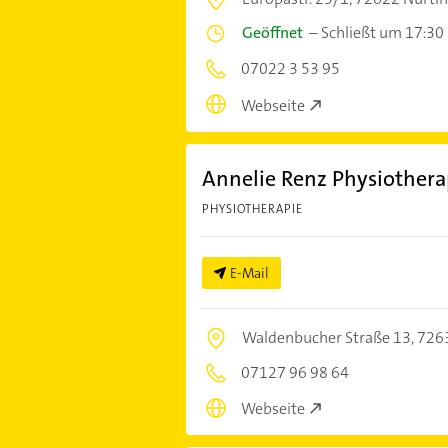
Geöffnet
–
Schließt um 17:30
07022 3 53 95
Webseite
Annelie Renz Physiothera
PHYSIOTHERAPIE
E-Mail
Waldenbucher Straße 13,
7263
07127 96 98 64
Webseite