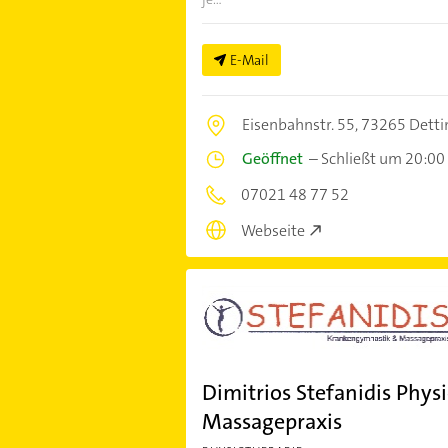
E-Mail
Eisenbahnstr. 55,
73265 Detti
Geöffnet
–
Schließt um 20:00
07021 48 77 52
Webseite
Dimitrios Stefanidis Phy
Massagepraxis