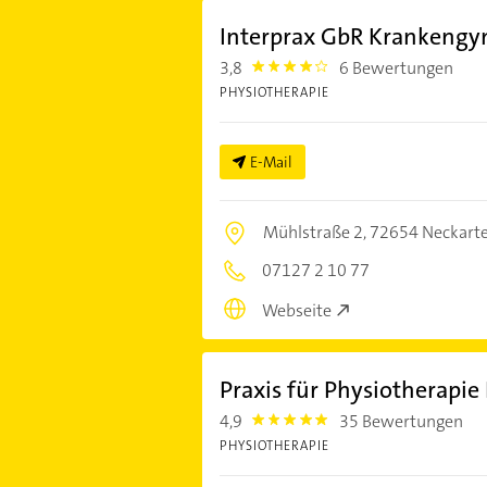
Interprax GbR Krankengy
3,8
6 Bewertungen
3.8
PHYSIOTHERAPIE
E-Mail
Mühlstraße 2,
72654 Neckarte
07127 2 10 77
Webseite
Praxis für Physiotherapie
4,9
35 Bewertungen
4.9
PHYSIOTHERAPIE