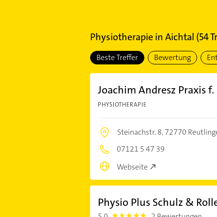
Physiotherapie
in
Aichtal
(
54
Tr
Beste Treffer
Bewertung
En
Joachim Andresz Praxis f.
PHYSIOTHERAPIE
Steinachstr. 8,
72770 Reutling
07121 5 47 39
Webseite
Physio Plus Schulz & Roll
5,0
2 Bewertungen
5.0