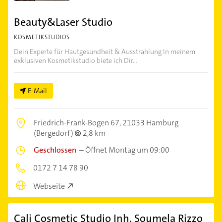
Beauty&Laser Studio
KOSMETIKSTUDIOS
Dein Experte für Hautgesundheit & Ausstrahlung In meinem
exklusiven Kosmetikstudio biete ich Dir...
E-Mail
Friedrich-Frank-Bogen 67,
21033 Hamburg
(Bergedorf)
2,8 km
Geschlossen
–
Öffnet Montag um 09:00
0172 7 14 78 90
Webseite
Cali Cosmetic Studio Inh. Soumela Rizzo