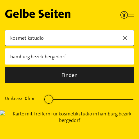
Finden
Umkreis:
0
km