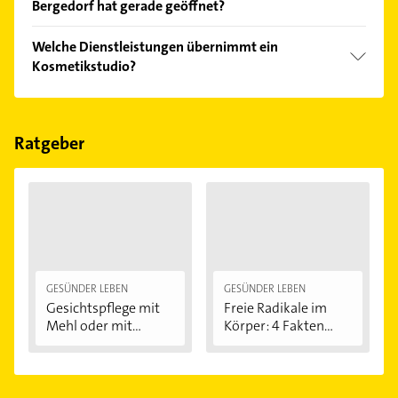
Bergedorf hat gerade geöffnet?
Empfehlungen. Die Suchergebnisse können Sie sich
einfach nach
Bewertungen
sortiert anzeigen lassen.
Im Anbieter-Bereich finden Sie alle
Öffnungszeiten
.
Welche Dienstleistungen übernimmt ein
Bitte beachten Sie, dass diese an Sonn- und
Kosmetikstudio?
Feiertagen abweichen können.
Folgende Leistungen werden angeboten:
Augenbrauen zupfen, Enthaarung, Hautreinigung
und Schminken.
Ratgeber
GESÜNDER LEBEN
GESÜNDER LEBEN
Gesichtspflege mit
Freie Radikale im
Mehl oder mit...
Körper: 4 Fakten...