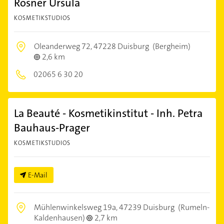
Rösner Ursula
KOSMETIKSTUDIOS
Oleanderweg 72,
47228 Duisburg
(Bergheim)
2,6 km
02065 6 30 20
La Beauté - Kosmetikinstitut - Inh. Petra
Bauhaus-Prager
KOSMETIKSTUDIOS
E-Mail
Mühlenwinkelsweg 19a,
47239 Duisburg
(Rumeln-
Kaldenhausen)
2,7 km