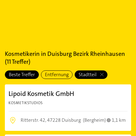
Kosmetikerin
in
Duisburg Bezirk Rheinhausen
(
11
Treffer)
Beste Treffer
Entfernung
Stadtteil
Lipoid Kosmetik GmbH
KOSMETIKSTUDIOS
Ritterstr. 42,
47228 Duisburg
(Bergheim)
1,1 km