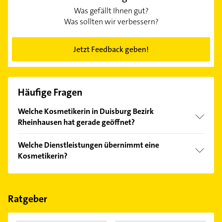
Was gefällt Ihnen gut?
Was sollten wir verbessern?
Jetzt Feedback geben!
Häufige Fragen
Welche Kosmetikerin in Duisburg Bezirk
Rheinhausen hat gerade geöffnet?
Im Anbieter-Bereich finden Sie alle
Öffnungszeiten
.
Welche Dienstleistungen übernimmt eine
Bitte beachten Sie, dass diese an Sonn- und
Kosmetikerin?
Feiertagen abweichen können.
Folgende Leistungen werden angeboten: Anti-Aging,
Gesichtsbehandlung, Gesichtsbehandlungen,
Schminken und Wellness.
Ratgeber