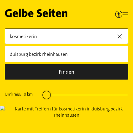
Finden
Umkreis:
0
km