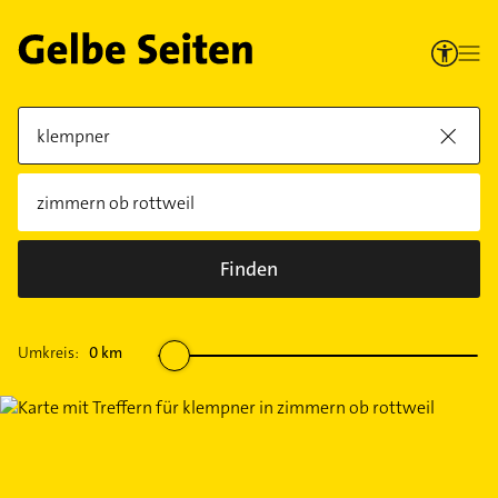
Finden
Umkreis:
0
km