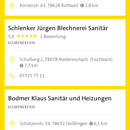
Körnerstr. 63,
78628 Rottweil
2,8 km
Schlenker Jürgen Blechnerei Sanitär
5,0
1 Bewertung
5.0
KLEMPNEREIEN
Schulberg 2,
78078 Niedereschach
(Fischbach)
7,7 km
07725 75 11
Bodmer Klaus Sanitär und Heizungen
KLEMPNEREIEN
Schützenstr. 54,
78652 Deißlingen
6,1 km