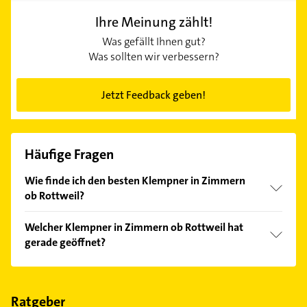
Ihre Meinung zählt!
Was gefällt Ihnen gut?
Was sollten wir verbessern?
Jetzt Feedback geben!
Häufige Fragen
Wie finde ich den besten Klempner in Zimmern
ob Rottweil?
Vergleichen Sie alle Anbieter anhand echter
Welcher Klempner in Zimmern ob Rottweil hat
Kundenmeinungen und profitieren Sie von den
gerade geöffnet?
Empfehlungen. Die Suchergebnisse können Sie sich
einfach nach
Bewertungen
sortiert anzeigen lassen.
Im Anbieter-Bereich finden Sie alle
Öffnungszeiten
.
Bitte beachten Sie, dass diese an Sonn- und
Feiertagen abweichen können.
Ratgeber