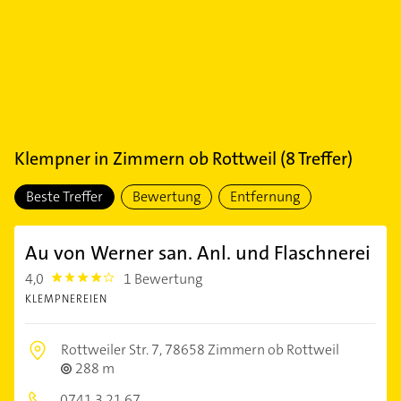
Klempner
in
Zimmern ob Rottweil
(
8
Treffer)
Beste Treffer
Bewertung
Entfernung
Au von Werner san. Anl. und Flaschnerei
4,0
1 Bewertung
4.0
KLEMPNEREIEN
Rottweiler Str. 7,
78658 Zimmern ob Rottweil
288 m
0741 3 21 67