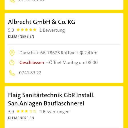
Albrecht GmbH & Co. KG
5,0
1 Bewertung
5.0
KLEMPNEREIEN
Durschstr. 66,
78628 Rottweil
2,4 km
Geschlossen
–
Öffnet Montag um 08:00
0741 83 22
Flaig Sanitärtechnik GbR Install.
San.Anlagen Bauflaschnerei
3,0
4 Bewertungen
3.0
KLEMPNEREIEN