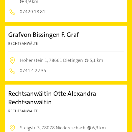
4,9 km
07420 18 81
Grafvon Bissingen F. Graf
RECHTSANWÄLTE
Hohenstein 1,
78661 Dietingen
5,1 km
0741 4 22 35
Rechtsanwältin Otte Alexandra
Rechtsanwältin
RECHTSANWÄLTE
Steigstr. 3,
78078 Niedereschach
6,3 km