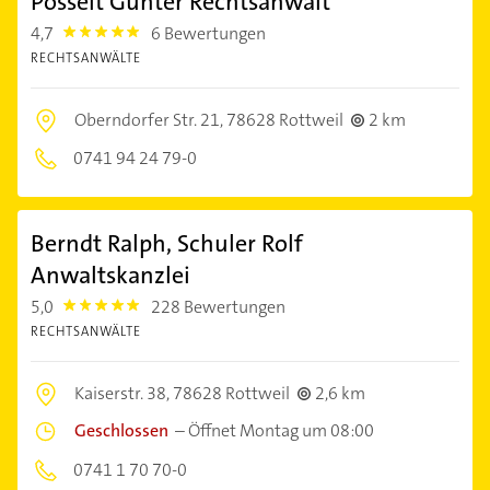
Posselt Günter Rechtsanwalt
4,7
6 Bewertungen
4.7000003
RECHTSANWÄLTE
Oberndorfer Str. 21,
78628 Rottweil
2 km
0741 94 24 79-0
Berndt Ralph, Schuler Rolf
Anwaltskanzlei
5,0
228 Bewertungen
5.0
RECHTSANWÄLTE
Kaiserstr. 38,
78628 Rottweil
2,6 km
Geschlossen
–
Öffnet Montag um 08:00
0741 1 70 70-0