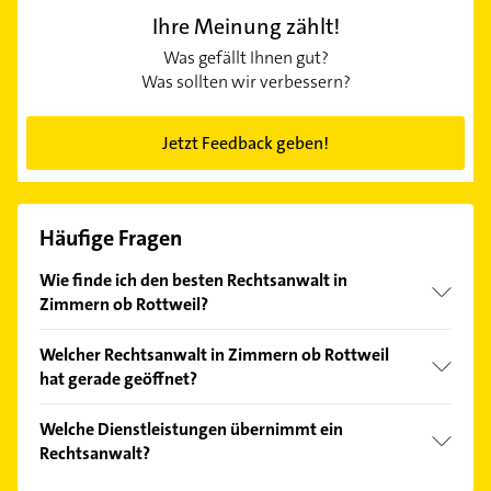
Ihre Meinung zählt!
Was gefällt Ihnen gut?
Was sollten wir verbessern?
Jetzt Feedback geben!
Häufige Fragen
Wie finde ich den besten Rechtsanwalt in
Zimmern ob Rottweil?
Vergleichen Sie alle Anbieter anhand echter
Welcher Rechtsanwalt in Zimmern ob Rottweil
Kundenmeinungen und profitieren Sie von den
hat gerade geöffnet?
Empfehlungen. Die Suchergebnisse können Sie sich
einfach nach
Bewertungen
sortiert anzeigen lassen.
Im Anbieter-Bereich finden Sie alle
Öffnungszeiten
.
Welche Dienstleistungen übernimmt ein
Bitte beachten Sie, dass diese an Sonn- und
Rechtsanwalt?
Feiertagen abweichen können.
Folgende Leistungen werden angeboten: