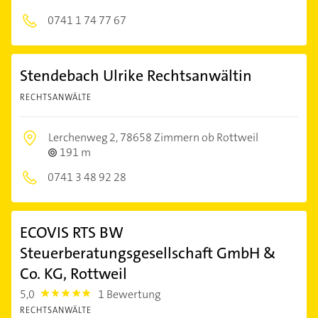
0741 1 74 77 67
Stendebach Ulrike Rechtsanwältin
RECHTSANWÄLTE
Lerchenweg 2,
78658 Zimmern ob Rottweil
191 m
0741 3 48 92 28
ECOVIS RTS BW
Steuerberatungsgesellschaft GmbH &
Co. KG, Rottweil
5,0
1 Bewertung
5.0
RECHTSANWÄLTE