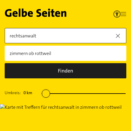
Finden
Umkreis:
0
km