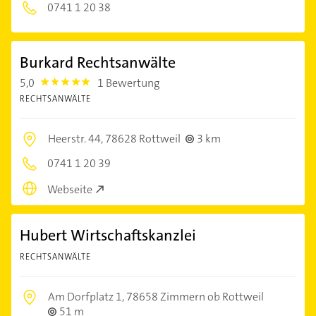
0741 1 20 38
Burkard Rechtsanwälte
5,0
1 Bewertung
5.0
RECHTSANWÄLTE
Heerstr. 44,
78628 Rottweil
3 km
0741 1 20 39
Webseite
Hubert Wirtschaftskanzlei
RECHTSANWÄLTE
Am Dorfplatz 1,
78658 Zimmern ob Rottweil
51 m