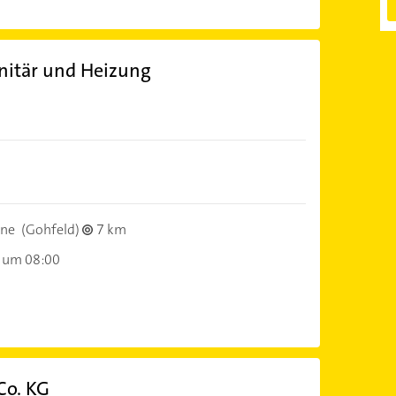
nitär und Heizung
hne
(Gohfeld)
7 km
 um 08:00
Co. KG