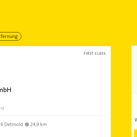
tfernung
FIRST CLASS
GmbH
and
W
6 Detmold
24,9 km