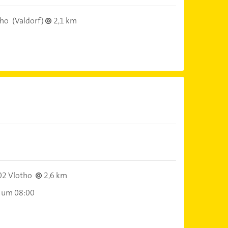
tho
(Valdorf)
2,1 km
2 Vlotho
2,6 km
 um 08:00