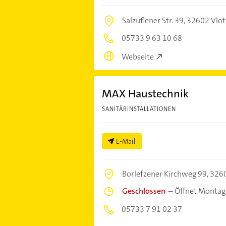
Salzuflener Str. 39,
32602 Vlo
05733 9 63 10 68
Webseite
MAX Haustechnik
SANITÄRINSTALLATIONEN
E-Mail
Borlefzener Kirchweg 99,
3260
Geschlossen
–
Öffnet Montag
05733 7 91 02 37