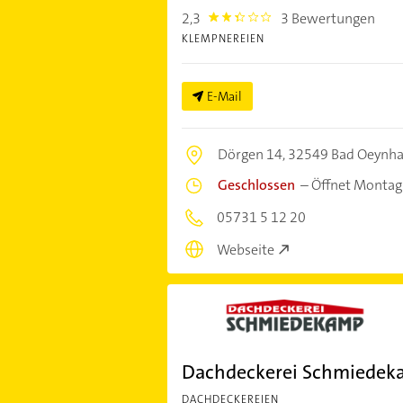
2,3
3 Bewertungen
2.3
KLEMPNEREIEN
E-Mail
Dörgen 14,
32549 Bad Oeynh
Geschlossen
–
Öffnet Montag
05731 5 12 20
Webseite
Dachdeckerei Schmiede
DACHDECKEREIEN