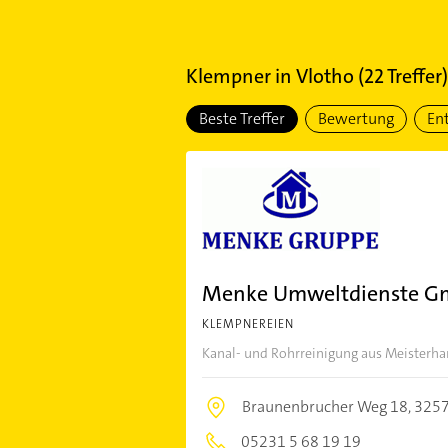
Klempner
in
Vlotho
(
22
Treffer)
Beste Treffer
Bewertung
En
Menke Umweltdienste 
KLEMPNEREIEN
Kanal- und Rohrreinigung aus Meisterh
Braunenbrucher Weg 18,
3257
05231 5 68 19 19