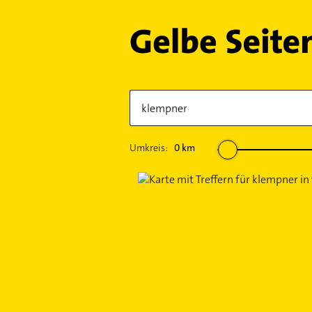
Umkreis:
0
km