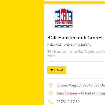
BGK Haustechnik GmbH
HEIZUNGS- UND LÜFTUNGSBAU
BGK Haustechnik aus Bad Oeynhausen ist
mehr.
E-Mail
Grüner Weg 13,
32547 Bad O
Geschlossen
–
Öffnet Montag
05731 1 77 30