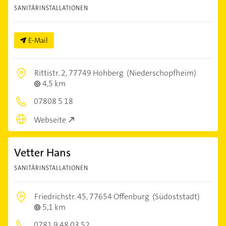
SANITÄRINSTALLATIONEN
E-Mail
Rittistr. 2,
77749 Hohberg
(Niederschopfheim)
4,5 km
07808 5 18
Webseite
Vetter Hans
SANITÄRINSTALLATIONEN
Friedrichstr. 45,
77654 Offenburg
(Südoststadt)
5,1 km
0781 9 48 03 52