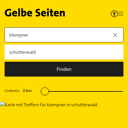
Finden
Umkreis:
0
km