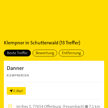
Klempner
in
Schutterwald
(
13
Treffer)
Beste Treffer
Bewertung
Entfernung
Danner
KLEMPNEREIEN
E-Mail
Im Ries 5,
77654 Offenburg
(Fessenbach)
7,1 km