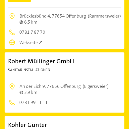
Brücklesbünd 4,
77654 Offenburg
(Rammersweier)
6,5 km
0781 7 87 70
Webseite
Robert Müllinger GmbH
SANITÄRINSTALLATIONEN
An der Eich 9,
77656 Offenburg
(Elgersweier)
3,9 km
0781 99 11 11
Kohler Günter