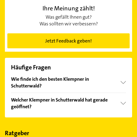
Ihre Meinung zählt!
Was gefällt Ihnen gut?
Was sollten wir verbessern?
Jetzt Feedback geben!
Häufige Fragen
Wie finde ich den besten Klempner in
Schutterwald?
Vergleichen Sie alle Anbieter anhand echter
Welcher Klempner in Schutterwald hat gerade
Kundenmeinungen und profitieren Sie von den
geöffnet?
Empfehlungen. Die Suchergebnisse können Sie sich
einfach nach
Bewertungen
sortiert anzeigen lassen.
Im Anbieter-Bereich finden Sie alle
Öffnungszeiten
.
Bitte beachten Sie, dass diese an Sonn- und
Feiertagen abweichen können.
Ratgeber