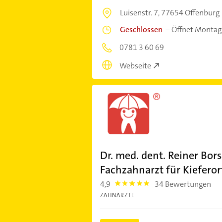
Luisenstr. 7,
77654 Offenburg
Geschlossen
–
Öffnet Montag
0781 3 60 69
Webseite
Dr. med. dent. Reiner Bor
Fachzahnarzt für Kieferor
4,9
34 Bewertungen
4.9
ZAHNÄRZTE