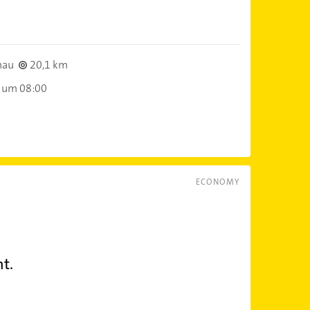
nau
20,1 km
 um 08:00
ECONOMY
t.