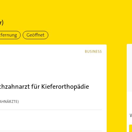
r)
tfernung
Geöffnet
BUSINESS
chzahnarzt für Kieferorthopädie
AHNÄRZTE)
W