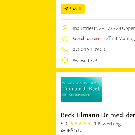
E-Mail
Industriestr. 2-4,
77728 Oppe
Geschlossen
–
Öffnet Montag
07804 91 09 00
Webseite
Beck Tilmann Dr. med. den
5,0
1 Bewertung
5.0
ZAHNÄRZTE