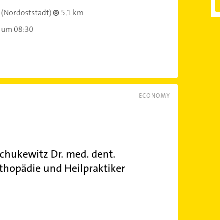
(Nordoststadt)
5,1 km
 um 08:30
ECONOMY
schukewitz Dr. med. dent.
thopädie und Heilpraktiker