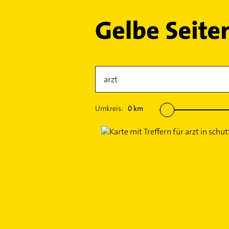
Umkreis:
0
km