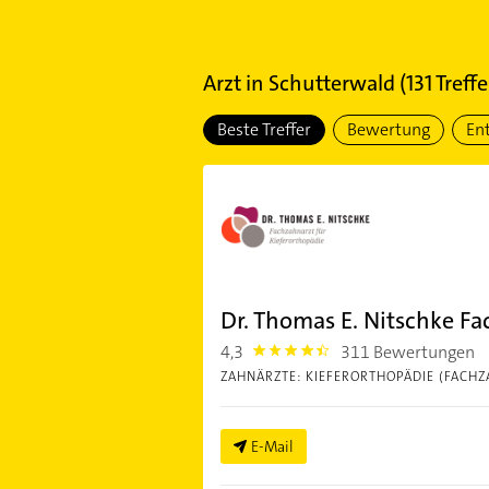
Arzt
in
Schutterwald
(
131
Treffe
Beste Treffer
Bewertung
En
Dr. Thomas E. Nitschke Fa
4,3
311 Bewertungen
4.3
ZAHNÄRZTE: KIEFERORTHOPÄDIE (FACHZ
E-Mail