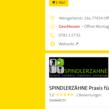
E-Mail
Weingartenstr. 19a,
77654 Of
Geschlossen
–
Öffnet Montag
0781 3 27 92
Webseite
SPINDLERZÄHNE Praxis fü
5,0
2 Bewertungen
5.0
ZAHNÄRZTE