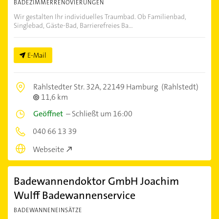
BADEZIMMERRENOVIERUNGEN
Wir gestalten Ihr individuelles Traumbad. Ob Familienbad,
Singlebad, Gäste-Bad, Barrierefreies Ba...
E-Mail
Rahlstedter Str. 32A,
22149 Hamburg
(Rahlstedt)
11,6 km
Geöffnet
–
Schließt um 16:00
040 66 13 39
Webseite
Badewannendoktor GmbH Joachim
Wulff Badewannenservice
BADEWANNENEINSÄTZE