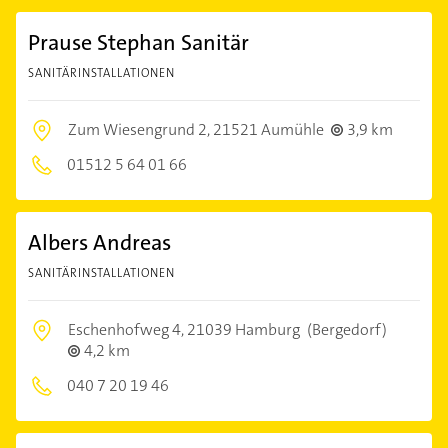
Prause Stephan Sanitär
SANITÄRINSTALLATIONEN
Zum Wiesengrund 2,
21521 Aumühle
3,9 km
01512 5 64 01 66
Albers Andreas
SANITÄRINSTALLATIONEN
Eschenhofweg 4,
21039 Hamburg
(Bergedorf)
4,2 km
040 7 20 19 46