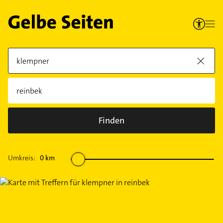
Finden
Umkreis:
0
km