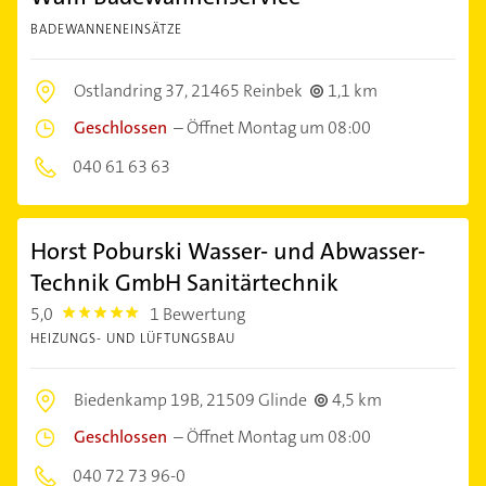
BADEWANNENEINSÄTZE
Ostlandring 37,
21465 Reinbek
1,1 km
Geschlossen
–
Öffnet Montag um 08:00
040 61 63 63
Horst Poburski Wasser- und Abwasser-
Technik GmbH Sanitärtechnik
5,0
1 Bewertung
5.0
HEIZUNGS- UND LÜFTUNGSBAU
Biedenkamp 19B,
21509 Glinde
4,5 km
Geschlossen
–
Öffnet Montag um 08:00
040 72 73 96-0