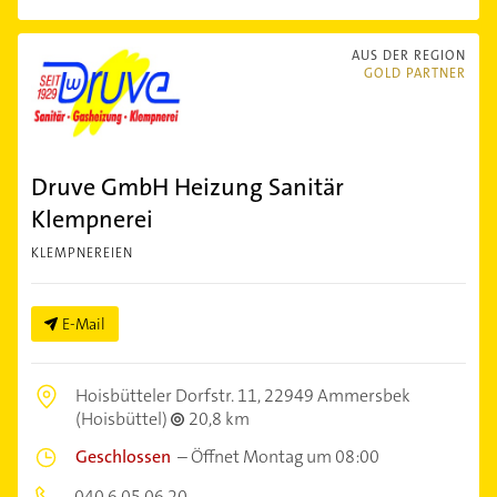
AUS DER REGION
GOLD PARTNER
Druve GmbH Heizung Sanitär
Klempnerei
KLEMPNEREIEN
E-Mail
Hoisbütteler Dorfstr. 11,
22949 Ammersbek
(Hoisbüttel)
20,8 km
Geschlossen
–
Öffnet Montag um 08:00
040 6 05 06 20