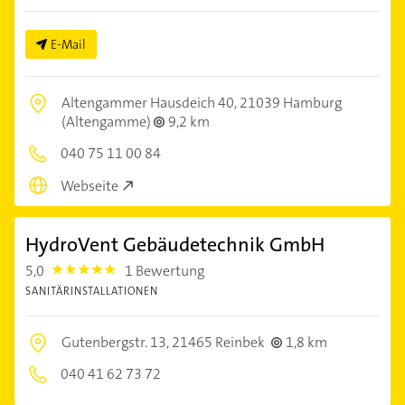
E-Mail
Altengammer Hausdeich 40,
21039 Hamburg
(Altengamme)
9,2 km
040 75 11 00 84
Webseite
HydroVent Gebäudetechnik GmbH
5,0
1 Bewertung
5.0
SANITÄRINSTALLATIONEN
Gutenbergstr. 13,
21465 Reinbek
1,8 km
040 41 62 73 72