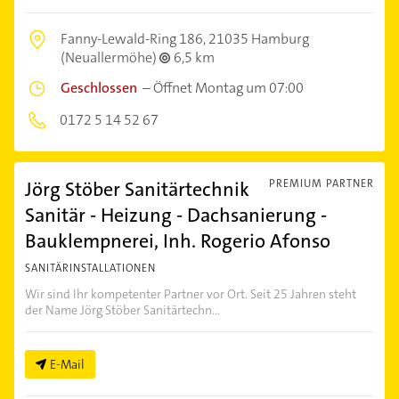
Fanny-Lewald-Ring 186,
21035 Hamburg
(Neuallermöhe)
6,5 km
Geschlossen
–
Öffnet Montag um 07:00
0172 5 14 52 67
Jörg Stöber Sanitärtechnik
PREMIUM PARTNER
Sanitär - Heizung - Dachsanierung -
Bauklempnerei, Inh. Rogerio Afonso
SANITÄRINSTALLATIONEN
Wir sind Ihr kompetenter Partner vor Ort. Seit 25 Jahren steht
der Name Jörg Stöber Sanitärtechn...
E-Mail