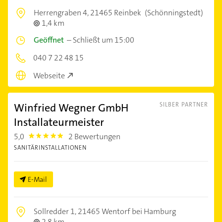
Herrengraben 4,
21465 Reinbek
(Schönningstedt)
1,4 km
Geöffnet
–
Schließt um 15:00
040 7 22 48 15
Webseite
Winfried Wegner GmbH
SILBER PARTNER
Installateurmeister
5,0
2 Bewertungen
5.0
SANITÄRINSTALLATIONEN
E-Mail
Sollredder 1,
21465 Wentorf bei Hamburg
2,8 km