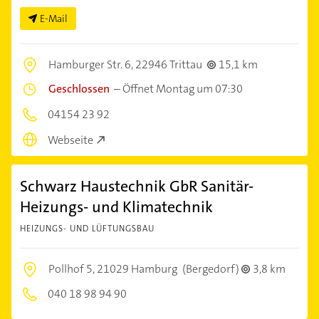
E-Mail
Hamburger Str. 6,
22946 Trittau
15,1 km
Geschlossen
–
Öffnet Montag um 07:30
04154 23 92
Webseite
Schwarz Haustechnik GbR Sanitär-
Heizungs- und Klimatechnik
HEIZUNGS- UND LÜFTUNGSBAU
Pollhof 5,
21029 Hamburg
(Bergedorf)
3,8 km
040 18 98 94 90