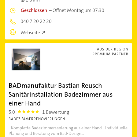
Geschlossen
–
Öffnet Montag um 07:30
040 7 20 22 20
Webseite
AUS DER REGION
PREMIUM PARTNER
BADmanufaktur Bastian Reusch
Sanitärinstallation Badezimmer aus
einer Hand
5,0
1 Bewertung
5.0
BADEZIMMERRENOVIERUNGEN
- Komplette Badezimmersanierung aus einer Hand - Individuelle
Planung und Beratung vom Bad-Design...