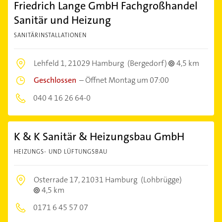
Friedrich Lange GmbH Fachgroßhandel
Sanitär und Heizung
SANITÄRINSTALLATIONEN
Lehfeld 1,
21029 Hamburg
(Bergedorf)
4,5 km
Geschlossen
–
Öffnet Montag um 07:00
040 4 16 26 64-0
K & K Sanitär & Heizungsbau GmbH
HEIZUNGS- UND LÜFTUNGSBAU
Osterrade 17,
21031 Hamburg
(Lohbrügge)
4,5 km
0171 6 45 57 07