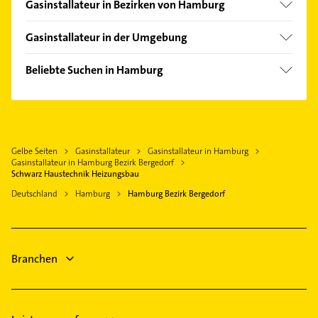
Gasinstallateur in Bezirken von Hamburg
Bezirk Altona
Gasinstallateur in der Umgebung
Bezirk Eimsbüttel
Wentorf bei Hamburg
Bezirk Hamburg-Mitte
Beliebte Suchen in Hamburg
Reinbek
Bezirk Hamburg-Nord
Rohrreinigung
Glinde Kreis Stormarn
Bezirk Harburg
Elektroinstallation
Aumühle bei Hamburg
Bezirk Wandsbek
Elektriker
Barsbüttel
Hamburg-Altstadt
Gelbe Seiten
Gasinstallateur
Gasinstallateur in Hamburg
Elektro Reparatur
Stelle Kreis Harburg
Gasinstallateur in Hamburg Bezirk Bergedorf
Kanalreinigung
Schwarz Haustechnik Heizungsbau
Marschacht
Rechtsanwalt
Deutschland
Hamburg
Hamburg Bezirk Bergedorf
Winsen (Luhe)
Steuerberater
Seevetal
Zahnarzt
Schwarzenbek
Kammerjäger
Branchen
Dachdecker