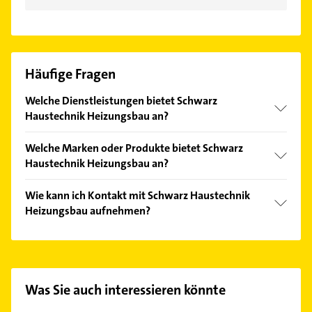
Häufige Fragen
Welche Dienstleistungen bietet Schwarz
Haustechnik Heizungsbau an?
Folgende Leistungen werden angeboten:
Welche Marken oder Produkte bietet Schwarz
Elektroinstallationen, Energieberatung, Entsorgung,
Haustechnik Heizungsbau an?
Gas und Haustechnik.
Das Angebot umfasst unter anderem Gasheizungen,
Wie kann ich Kontakt mit Schwarz Haustechnik
Heizungsanlagen, Lüftungsanlagen, Regenerative
Heizungsbau aufnehmen?
Energien und Ölheizungen.
Es ist sehr einfach Kontakt mit Schwarz Haustechnik
Heizungsbau aufzunehmen. Einfach die passenden
Kontaktmöglichkeiten wie Adresse oder Mail in
unserem Kontaktdaten-Bereich auswählen. Hier
Was Sie auch interessieren könnte
finden Sie alle
Kontaktdaten
.