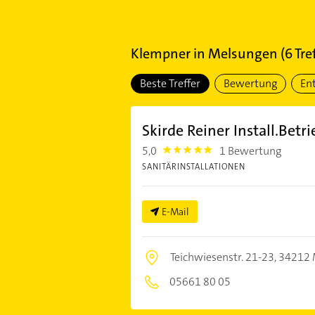
Klempner
in
Melsungen
(
6
Tref
Beste Treffer
Bewertung
En
Skirde Reiner Install.Betri
5,0
1 Bewertung
5.0
SANITÄRINSTALLATIONEN
E-Mail
Teichwiesenstr. 21-23,
34212 
05661 80 05