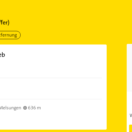
fer)
tfernung
eb
Melsungen
636 m
W