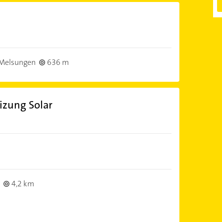
Melsungen
636 m
izung Solar
4,2 km