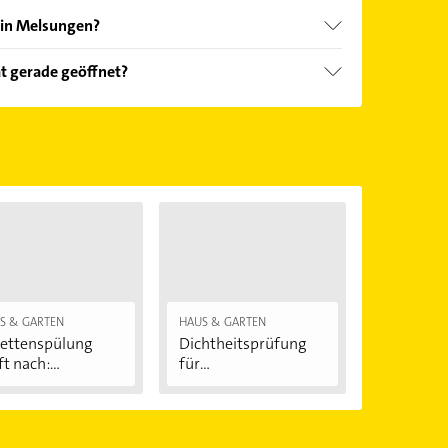
 in Melsungen?
nd echter Kundenmeinungen und profitieren Sie
t gerade geöffnet?
ebnisse können Sie sich einfach nach
en.
Öffnungszeiten
. Bitte beachten Sie, dass diese an
önnen.
S & GARTEN
HAUS & GARTEN
lettenspülung
Dichtheitsprüfung
ft nach:...
für
Abwasserleitungen:
...