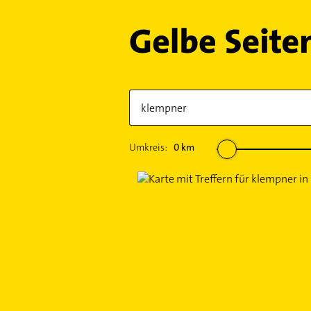
Umkreis:
0
km