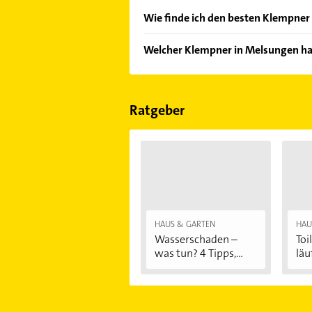
Wie finde ich den besten Klempner
Vergleichen Sie alle Anbieter anha
Welcher Klempner in Melsungen ha
von den Empfehlungen. Die Sucherg
Bewertungen
sortiert anzeigen lass
Im Anbieter-Bereich finden Sie alle
Sonn- und Feiertagen abweichen k
Ratgeber
HAUS & GARTEN
HAU
Wasserschaden –
Toi
was tun? 4 Tipps,...
läu