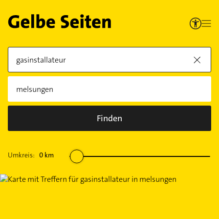
Finden
Umkreis:
0
km