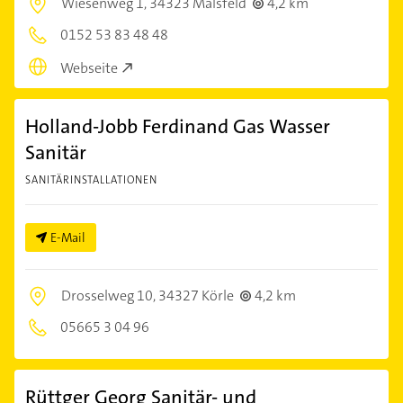
Wiesenweg 1,
34323 Malsfeld
4,2 km
0152 53 83 48 48
Webseite
Holland-Jobb Ferdinand Gas Wasser
Sanitär
SANITÄRINSTALLATIONEN
E-Mail
Drosselweg 10,
34327 Körle
4,2 km
05665 3 04 96
Rüttger Georg Sanitär- und