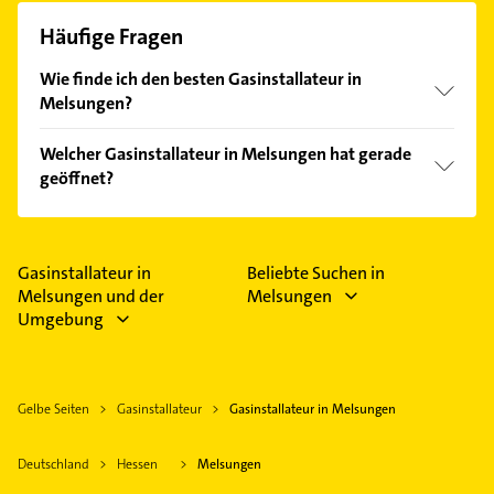
Häufige Fragen
Wie finde ich den besten Gasinstallateur in
Melsungen?
Vergleichen Sie alle Anbieter anhand echter
Welcher Gasinstallateur in Melsungen hat gerade
Kundenmeinungen und profitieren Sie von den
geöffnet?
Empfehlungen. Die Suchergebnisse können Sie sich
einfach nach
Bewertungen
sortiert anzeigen lassen.
Im Anbieter-Bereich finden Sie alle
Öffnungszeiten
.
Bitte beachten Sie, dass diese an Sonn- und
Feiertagen abweichen können.
Gasinstallateur in
Beliebte Suchen in
Melsungen und der
Melsungen
Umgebung
Gelbe Seiten
Gasinstallateur
Gasinstallateur in Melsungen
Deutschland
Hessen
Melsungen