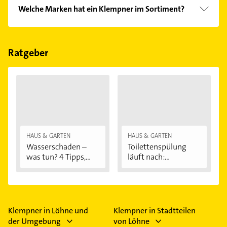
einfach nach
Bewertungen
sortiert anzeigen lassen.
Im Anbieter-Bereich finden Sie alle
Öffnungszeiten
.
Welche Marken hat ein Klempner im Sortiment?
Bitte beachten Sie, dass diese an Sonn- und
Feiertagen abweichen können.
Der Klempner verkauft Marken wie Buderus, Hansa,
Vaillant, Viessmann und Grohe.
Ratgeber
HAUS & GARTEN
HAUS & GARTEN
Wasserschaden –
Toilettenspülung
was tun? 4 Tipps,...
läuft nach:...
Klempner in Löhne und
Klempner in Stadtteilen
der Umgebung
von Löhne