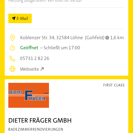
Heizung ausgefallen? Wir sind für Sie da!
E-Mail
Koblenzer Str. 34,
32584 Löhne
(Gohfeld)
1,6 km
Geöffnet
–
Schließt um 17:00
05731 2 82 26
Webseite
FIRST CLASS
DIETER FRÄGER GMBH
BADEZIMMERRENOVIERUNGEN