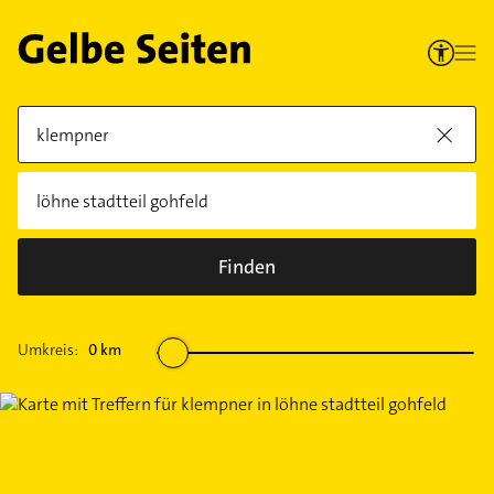
Finden
Umkreis:
0
km