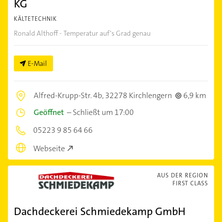
KG
KÄLTETECHNIK
Ronald Althoff - Temperatur auf's Grad genau
E-Mail
Alfred-Krupp-Str. 4b,
32278 Kirchlengern
6,9 km
Geöffnet
–
Schließt um 17:00
05223 9 85 64 66
Webseite
AUS DER REGION
FIRST CLASS
Dachdeckerei Schmiedekamp GmbH