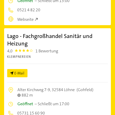
Geöffnet
–
Schließt um 13:00
0521 4 82 20
Webseite
Lago - Fachgroßhandel Sanitär und
Heizung
4,0
1 Bewertung
4.0
KLEMPNEREIEN
E-Mail
Alter Kirchweg 7-9,
32584 Löhne
(Gohfeld)
882 m
Geöffnet
–
Schließt um 17:00
05731 15 60 90