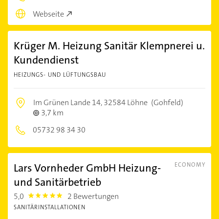
Webseite
Krüger M. Heizung Sanitär Klempnerei u.
Kundendienst
HEIZUNGS- UND LÜFTUNGSBAU
Im Grünen Lande 14,
32584 Löhne
(Gohfeld)
3,7 km
05732 98 34 30
Lars Vornheder GmbH Heizung-
ECONOMY
und Sanitärbetrieb
5,0
2 Bewertungen
5.0
SANITÄRINSTALLATIONEN