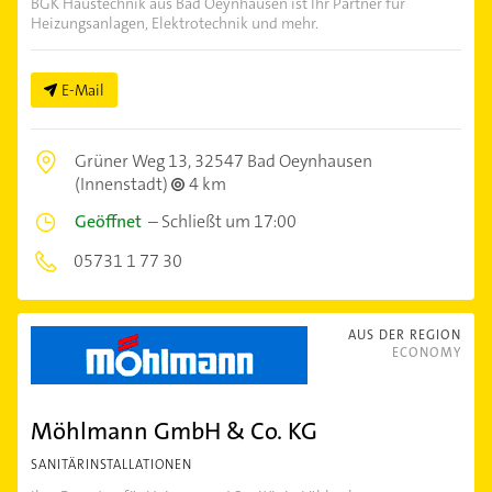
BGK Haustechnik aus Bad Oeynhausen ist Ihr Partner für
Heizungsanlagen, Elektrotechnik und mehr.
E-Mail
Grüner Weg 13,
32547 Bad Oeynhausen
(Innenstadt)
4 km
Geöffnet
–
Schließt um 17:00
05731 1 77 30
AUS DER REGION
ECONOMY
Möhlmann GmbH & Co. KG
SANITÄRINSTALLATIONEN