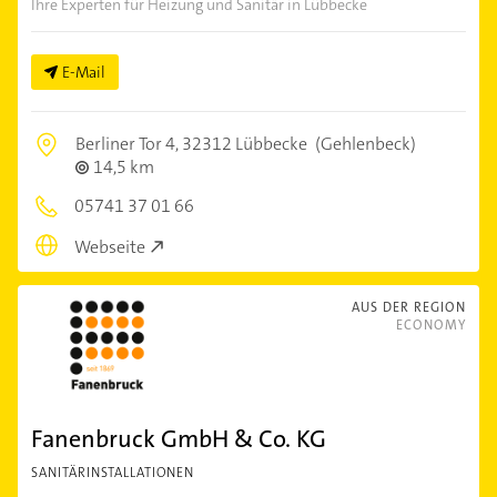
Ihre Experten für Heizung und Sanitär in Lübbecke
E-Mail
Berliner Tor 4,
32312 Lübbecke
(Gehlenbeck)
14,5 km
05741 37 01 66
Webseite
AUS DER REGION
ECONOMY
Fanenbruck GmbH & Co. KG
SANITÄRINSTALLATIONEN