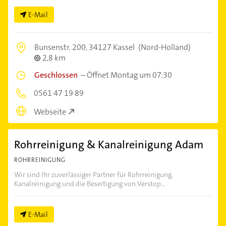
E-Mail
Bunsenstr. 200,
34127 Kassel
(Nord-Holland)
2,8 km
Geschlossen
–
Öffnet Montag um 07:30
0561 47 19 89
Webseite
Rohrreinigung & Kanalreinigung Adam
ROHRREINIGUNG
Wir sind Ihr zuverlässiger Partner für Rohrreinigung,
Kanalreinigung und die Beseitigung von Verstop...
E-Mail