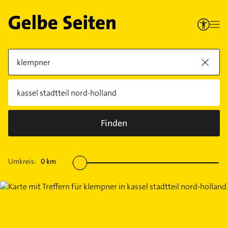
Finden
Umkreis:
0
km