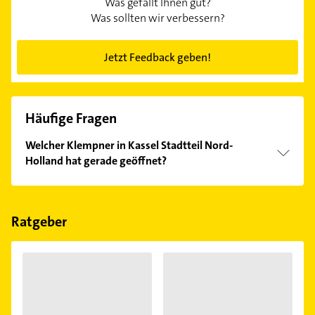
Was gefällt Ihnen gut?
Was sollten wir verbessern?
Jetzt Feedback geben!
Häufige Fragen
Welcher Klempner in Kassel Stadtteil Nord-
Holland hat gerade geöffnet?
Im Anbieter-Bereich finden Sie alle
Öffnungszeiten
.
Bitte beachten Sie, dass diese an Sonn- und
Feiertagen abweichen können.
Ratgeber