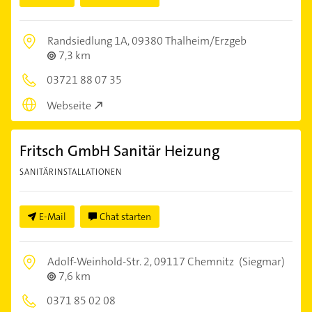
Randsiedlung 1A,
09380 Thalheim/Erzgeb
7,3 km
03721 88 07 35
Webseite
Fritsch GmbH Sanitär Heizung
SANITÄRINSTALLATIONEN
E-Mail
Chat starten
Adolf-Weinhold-Str. 2,
09117 Chemnitz
(Siegmar)
7,6 km
0371 85 02 08