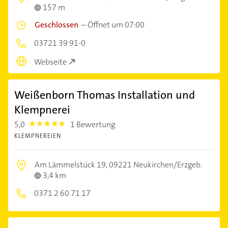
157 m
Geschlossen
–
Öffnet um 07:00
03721 39 91-0
Webseite
Weißenborn Thomas Installation und
Klempnerei
5,0
1 Bewertung
5.0
KLEMPNEREIEN
Am Lämmelstück 19,
09221 Neukirchen/Erzgeb.
3,4 km
0371 2 60 71 17