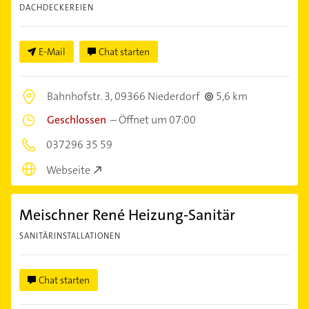
DACHDECKEREIEN
E-Mail
Chat starten
Bahnhofstr. 3,
09366 Niederdorf
5,6 km
Geschlossen
–
Öffnet um 07:00
037296 35 59
Webseite
Meischner René Heizung-Sanitär
SANITÄRINSTALLATIONEN
Chat starten