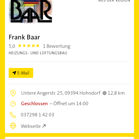
AUS DER REGION
Frank Baar
5,0
1 Bewertung
5.0
HEIZUNGS- UND LÜFTUNGSBAU
E-Mail
Untere Angerstr. 25,
09394 Hohndorf
12,8 km
Geschlossen
–
Öffnet um 14:00
037298 1 42 03
Webseite