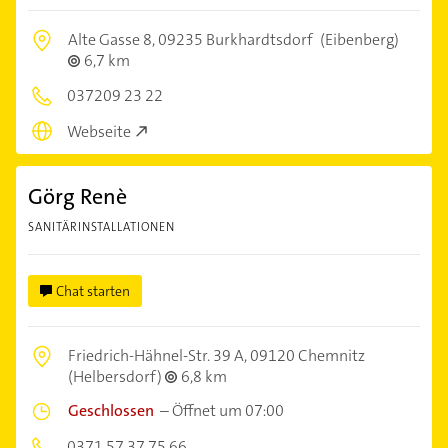
Alte Gasse 8,
09235 Burkhardtsdorf
(Eibenberg)
6,7 km
037209 23 22
Webseite
Görg Renè
SANITÄRINSTALLATIONEN
Chat starten
Friedrich-Hähnel-Str. 39 A,
09120 Chemnitz
(Helbersdorf)
6,8 km
Geschlossen
–
Öffnet um 07:00
0371 57 37 75 66