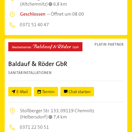
(Altchemnitz)
6,8 km
Geschlossen
–
Öffnet um 08:00
0371 51 40 47
PLATIN PARTNER
Baldauf & Röder GbR
SANITÄRINSTALLATIONEN
E-Mail
Termin
Chat starten
Stollberger Str. 133,
09119 Chemnitz
(Helbersdorf)
7,4 km
0371 22 50 51