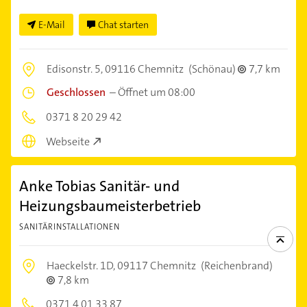
E-Mail
Chat starten
Edisonstr. 5,
09116 Chemnitz
(Schönau)
7,7 km
Geschlossen
–
Öffnet um 08:00
0371 8 20 29 42
Webseite
Anke Tobias Sanitär- und
Heizungsbaumeisterbetrieb
SANITÄRINSTALLATIONEN
Haeckelstr. 1D,
09117 Chemnitz
(Reichenbrand)
7,8 km
0371 4 01 33 87