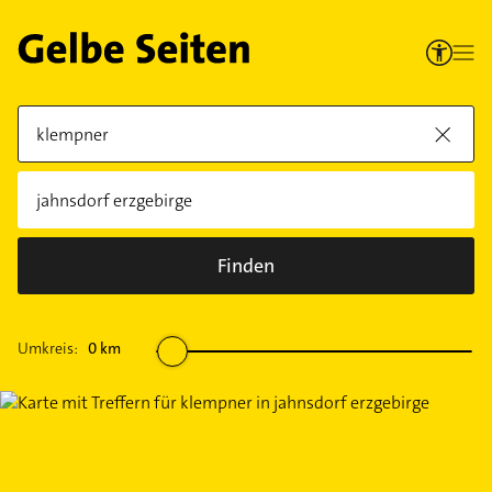
Finden
Umkreis:
0
km