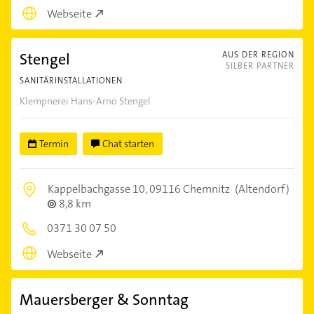
Webseite
Stengel
AUS DER REGION
SILBER PARTNER
SANITÄRINSTALLATIONEN
Klempnerei Hans-Arno Stengel
Termin
Chat starten
Kappelbachgasse 10,
09116 Chemnitz
(Altendorf)
8,8 km
0371 30 07 50
Webseite
Mauersberger & Sonntag