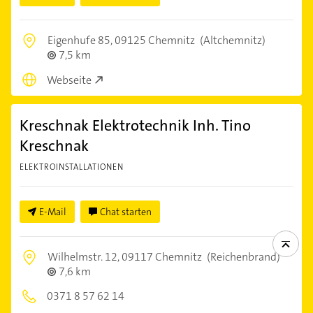
Eigenhufe 85,
09125 Chemnitz
(Altchemnitz)
7,5 km
Webseite
Kreschnak Elektrotechnik Inh. Tino
Kreschnak
ELEKTROINSTALLATIONEN
E-Mail
Chat starten
Wilhelmstr. 12,
09117 Chemnitz
(Reichenbrand)
7,6 km
0371 8 57 62 14