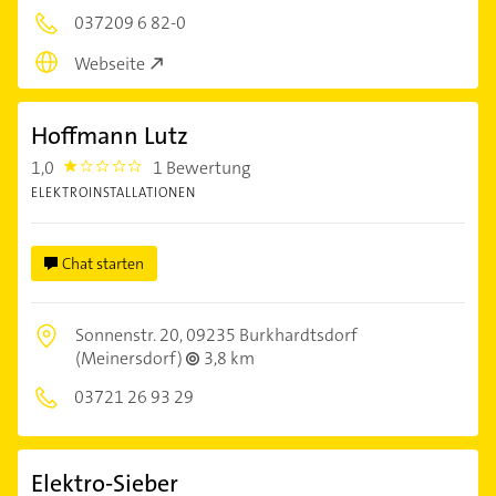
037209 6 82-0
Webseite
Hoffmann Lutz
1,0
1 Bewertung
1.0
ELEKTROINSTALLATIONEN
Chat starten
Sonnenstr. 20,
09235 Burkhardtsdorf
(Meinersdorf)
3,8 km
03721 26 93 29
Elektro-Sieber