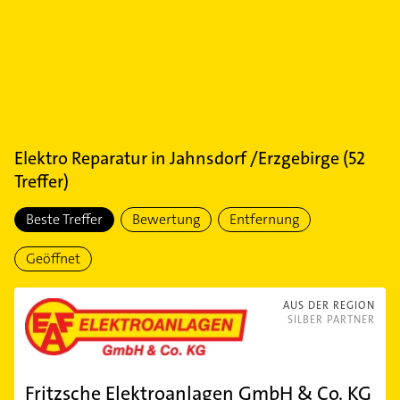
Elektro Reparatur
in
Jahnsdorf /Erzgebirge
(
52
Treffer)
Beste Treffer
Bewertung
Entfernung
Geöffnet
AUS DER REGION
SILBER PARTNER
Fritzsche Elektroanlagen GmbH & Co. KG