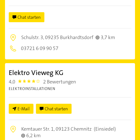
Chat starten
Schulstr. 3,
09235 Burkhardtsdorf
3,7 km
03721 6 09 90 57
Elektro Vieweg KG
4,0
2 Bewertungen
4.0
ELEKTROINSTALLATIONEN
E-Mail
Chat starten
Kemtauer Str. 1,
09123 Chemnitz
(Einsiedel)
6,2 km