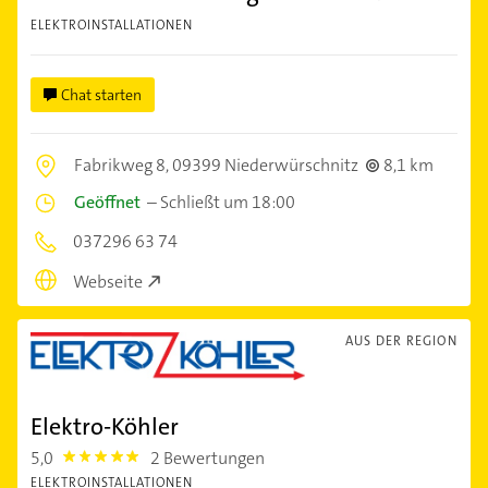
ELEKTROINSTALLATIONEN
Chat starten
Fabrikweg 8,
09399 Niederwürschnitz
8,1 km
Geöffnet
–
Schließt um 18:00
037296 63 74
Webseite
AUS DER REGION
Elektro-Köhler
5,0
2 Bewertungen
5.0
ELEKTROINSTALLATIONEN