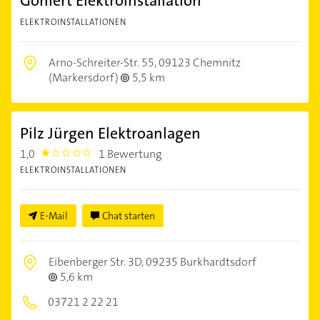
Göhlert Elektroinstallation
ELEKTROINSTALLATIONEN
Arno-Schreiter-Str. 55,
09123 Chemnitz
(Markersdorf)
5,5 km
Pilz Jürgen Elektroanlagen
1,0
1 Bewertung
1.0
ELEKTROINSTALLATIONEN
E-Mail
Chat starten
Eibenberger Str. 3D,
09235 Burkhardtsdorf
5,6 km
03721 2 22 21