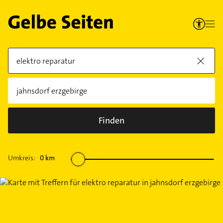
Finden
Umkreis:
0
km