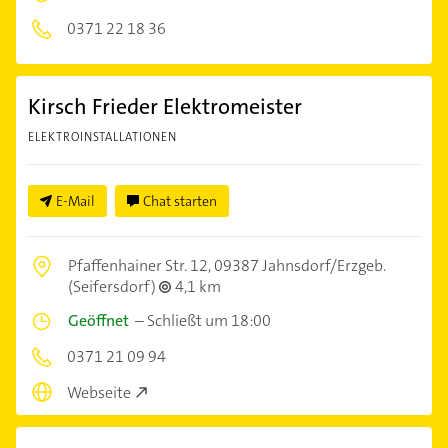
0371 22 18 36
Kirsch Frieder Elektromeister
ELEKTROINSTALLATIONEN
E-Mail
Chat starten
Pfaffenhainer Str. 12,
09387 Jahnsdorf/Erzgeb.
(Seifersdorf)
4,1 km
Geöffnet
–
Schließt um 18:00
0371 21 09 94
Webseite