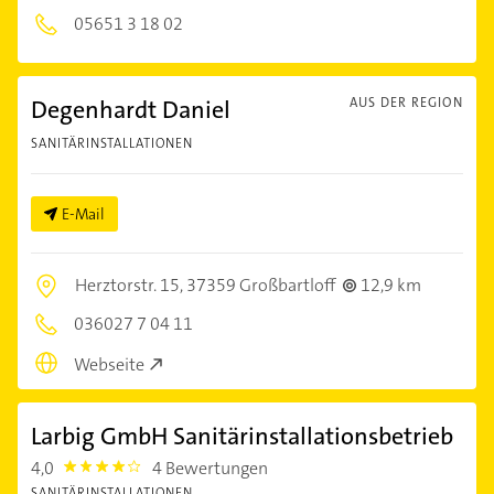
05651 3 18 02
Degenhardt Daniel
AUS DER REGION
SANITÄRINSTALLATIONEN
E-Mail
Herztorstr. 15,
37359 Großbartloff
12,9 km
036027 7 04 11
Webseite
Larbig GmbH Sanitärinstallationsbetrieb
4,0
4 Bewertungen
4.0
SANITÄRINSTALLATIONEN