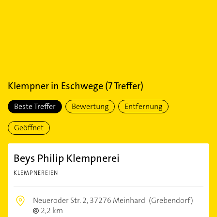
Klempner
in
Eschwege
(
7
Treffer)
Beste Treffer
Bewertung
Entfernung
Geöffnet
Beys Philip Klempnerei
KLEMPNEREIEN
Neueroder Str. 2,
37276 Meinhard
(Grebendorf)
2,2 km