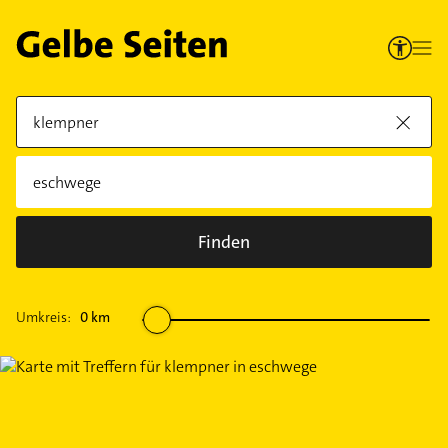
Finden
Umkreis:
0
km