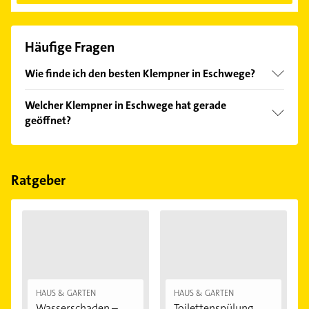
Häufige Fragen
Wie finde ich den besten Klempner in Eschwege?
Vergleichen Sie alle Anbieter anhand echter
Welcher Klempner in Eschwege hat gerade
Kundenmeinungen und profitieren Sie von den
geöffnet?
Empfehlungen. Die Suchergebnisse können Sie sich
einfach nach
Bewertungen
sortiert anzeigen lassen.
Im Anbieter-Bereich finden Sie alle
Öffnungszeiten
.
Bitte beachten Sie, dass diese an Sonn- und
Feiertagen abweichen können.
Ratgeber
HAUS & GARTEN
HAUS & GARTEN
Wasserschaden –
Toilettenspülung