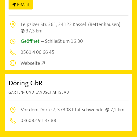
E-Mail
Leipziger Str. 361,
34123 Kassel
(Bettenhausen)
37,3 km
Geöffnet
–
Schließt um 16:30
0561 4 00 66 45
Webseite
Döring GbR
GARTEN- UND LANDSCHAFTSBAU
Vor dem Dorfe 7,
37308 Pfaffschwende
7,2 km
036082 91 37 88