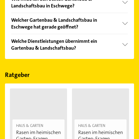
Landschaftsbau in Eschwege?
Vergleichen Sie alle Anbieter anhand echter
Welcher Gartenbau & Landschaftsbau in
Kundenmeinungen und profitieren Sie von den
Eschwege hat gerade geöffnet?
Empfehlungen. Die Suchergebnisse können Sie sich
einfach nach
Bewertungen
sortiert anzeigen lassen.
Im Anbieter-Bereich finden Sie alle
Öffnungszeiten
.
Welche Dienstleistungen übernimmt ein
Bitte beachten Sie, dass diese an Sonn- und
Gartenbau & Landschaftsbau?
Feiertagen abweichen können.
Folgende Leistungen werden angeboten:
Gartenbau, Gartengestaltung, Landschaftsbau und
Pflasterarbeiten.
Ratgeber
HAUS & GARTEN
HAUS & GARTEN
Rasen im heimischen
Rasen im heimischen
Garten: Fragen...
Garten: Fragen...