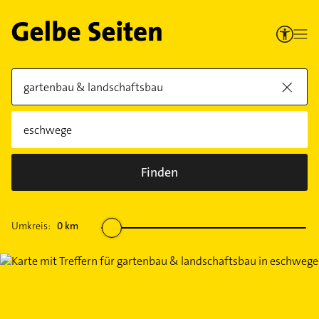
Finden
Umkreis:
0
km