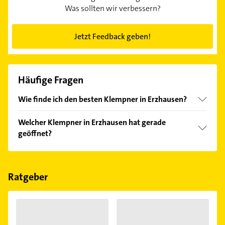
Was sollten wir verbessern?
Jetzt Feedback geben!
Häufige Fragen
Wie finde ich den besten Klempner in Erzhausen?
Vergleichen Sie alle Anbieter anhand echter
Welcher Klempner in Erzhausen hat gerade
Kundenmeinungen und profitieren Sie von den
geöffnet?
Empfehlungen. Die Suchergebnisse können Sie sich
einfach nach
Bewertungen
sortiert anzeigen lassen.
Im Anbieter-Bereich finden Sie alle
Öffnungszeiten
.
Bitte beachten Sie, dass diese an Sonn- und
Feiertagen abweichen können.
Ratgeber