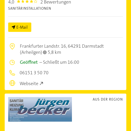
4,0
2 Bewertungen
4.0
SANITÄRINSTALLATIONEN
E-Mail
Frankfurter Landstr. 16,
64291 Darmstadt
(Arheilgen)
5,8 km
Geöffnet
–
Schließt um 16:00
06151 3 50 70
Webseite
AUS DER REGION