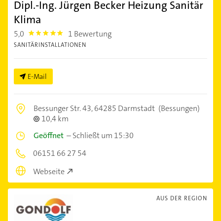
Dipl.-Ing. Jürgen Becker Heizung Sanitär
Klima
5,0
1 Bewertung
5.0
SANITÄRINSTALLATIONEN
E-Mail
Bessunger Str. 43,
64285 Darmstadt
(Bessungen)
10,4 km
Geöffnet
–
Schließt um 15:30
06151 66 27 54
Webseite
AUS DER REGION