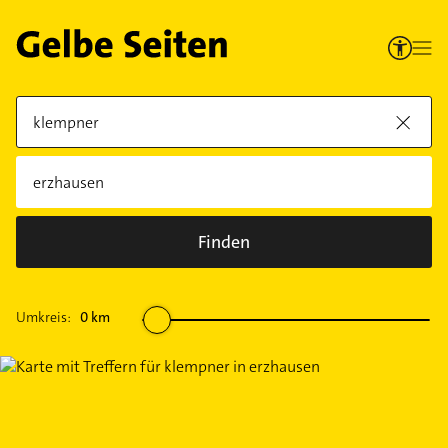
Finden
Umkreis:
0
km