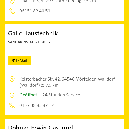
Haasstr. 5,
64293 Darmstadt
7,5 km
06151 82 40 51
Galic Haustechnik
SANITÄRINSTALLATIONEN
E-Mail
Kelsterbacher Str. 42,
64546 Mörfelden-Walldorf
(Walldorf)
7,5 km
Geöffnet
–
24 Stunden Service
0157 38 83 87 12
Dohnke Erwin Gas- und