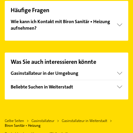
Häufige Fragen
Wie kann ich Kontakt mit Biron Sanitär • Heizung
aufnehmen?
Es ist sehr einfach Kontakt mit Biron Sanitär •
Heizung aufzunehmen. Einfach die passenden
Kontaktmöglichkeiten wie Adresse oder Mail in
unserem Kontaktdaten-Bereich auswählen. Hier
Was Sie auch interessieren könnte
finden Sie alle
Kontaktdaten
.
Gasinstallateur in der Umgebung
Griesheim Hessen
Beliebte Suchen in Weiterstadt
Erzhausen
Schreiner
Darmstadt
Rechtsanwalt
Mörfelden-Walldorf
Physikalische Therapie
Egelsbach
Gelbe Seiten
Gasinstallateur
Gasinstallateur in Weiterstadt
Physiotherapie
Nauheim Kreis Groß-Gerau
Biron Sanitär • Heizung
Krankengymnastik