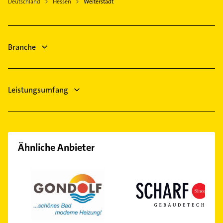
Riedstadt
Deutschland
Hessen
Weiterstadt
Immobilien
Langen (Hessen)
Immobilienmakler
Pfungstadt
Hausarzt
Roßdorf bei Darmstadt
Branche
Allgemeinarzt
Arzt
Leistungsumfang
Ähnliche Anbieter