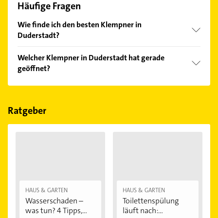
Häufige Fragen
Wie finde ich den besten Klempner in
Duderstadt?
Vergleichen Sie alle Anbieter anhand echter
Welcher Klempner in Duderstadt hat gerade
Kundenmeinungen und profitieren Sie von den
geöffnet?
Empfehlungen. Die Suchergebnisse können Sie sich
einfach nach
Bewertungen
sortiert anzeigen lassen.
Im Anbieter-Bereich finden Sie alle
Öffnungszeiten
.
Bitte beachten Sie, dass diese an Sonn- und
Feiertagen abweichen können.
Ratgeber
HAUS & GARTEN
HAUS & GARTEN
Wasserschaden –
Toilettenspülung
was tun? 4 Tipps,...
läuft nach:...