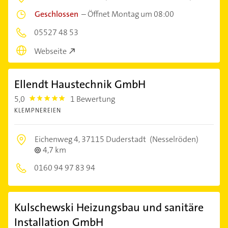
Geschlossen
–
Öffnet Montag um 08:00
05527 48 53
Webseite
Ellendt Haustechnik GmbH
5,0
1 Bewertung
5.0
KLEMPNEREIEN
Eichenweg 4,
37115 Duderstadt
(Nesselröden)
4,7 km
0160 94 97 83 94
Kulschewski Heizungsbau und sanitäre
Installation GmbH