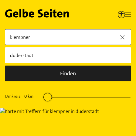
Finden
Umkreis:
0
km