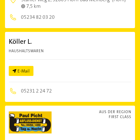
7,5 km
05234 82 03 20
Köller L.
HAUSHALTSWAREN
E-Mail
05231 2 24 72
AUS DER REGION
FIRST CLASS