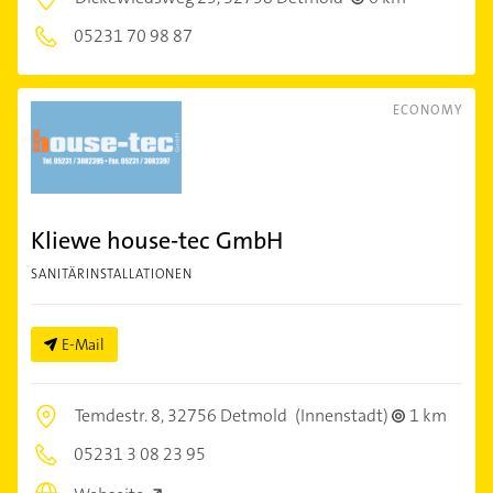
05231 70 98 87
ECONOMY
Kliewe house-tec GmbH
SANITÄRINSTALLATIONEN
E-Mail
Temdestr. 8,
32756 Detmold
(Innenstadt)
1 km
05231 3 08 23 95