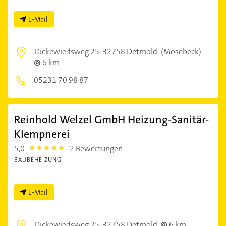
E-Mail
Dickewiedsweg 25,
32758 Detmold
(Mosebeck)
6 km
05231 70 98 87
Reinhold Welzel GmbH Heizung-Sanitär-
Klempnerei
5,0
2 Bewertungen
5.0
BAUBEHEIZUNG
E-Mail
Dickewiedsweg 25,
32758 Detmold
6 km