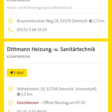
KLEMPNEREIEN
Kanal- und Rohrreinigung aus Meisterhand
Braunenbrucher Weg 18,
32576 Detmold
1,7 km
05231 5 68 19 19
Dittmann Heizung.-u. Sanitärtechnik
KLEMPNEREIEN
E-Mail
Wittekindstr. 19,
32758 Detmold
(Innenstadt)
1,5 km
Geschlossen
–
Öffnet Montag um 07:30
05231 4 55 89 05