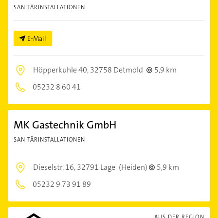
SANITÄRINSTALLATIONEN
E-Mail
Höpperkuhle 40,
32758 Detmold
5,9 km
05232 8 60 41
MK Gastechnik GmbH
SANITÄRINSTALLATIONEN
Dieselstr. 16,
32791 Lage
(Heiden)
5,9 km
05232 9 73 91 89
AUS DER REGION