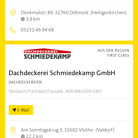
Denkmalstr. 89,
32760 Detmold
(Heiligenkirchen)
3,9 km
05231 46 94 68
AUS DER REGION
FIRST CLASS
Dachdeckerei Schmiedekamp GmbH
DACHDECKEREIEN
Steildach/Flachdach/Fassade...WIR MACHEN DAS!
E-Mail
Am Sonntagskrug 3,
32602 Vlotho
(Valdorf)
22,2 km