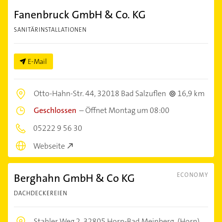
Fanenbruck GmbH & Co. KG
SANITÄRINSTALLATIONEN
E-Mail
Otto-Hahn-Str. 44,
32018 Bad Salzuflen
16,9 km
Geschlossen
–
Öffnet Montag um 08:00
05222 9 56 30
Webseite
Berghahn GmbH & Co KG
ECONOMY
DACHDECKEREIEN
Stahler Weg 2,
32805 Horn-Bad Meinberg
(Horn)