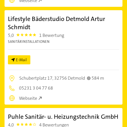
Webseite
Lifestyle Bäderstudio Detmold Artur
Schmidt
5,0
1 Bewertung
5.0
SANITÄRINSTALLATIONEN
E-Mail
Schubertplatz 17,
32756 Detmold
584 m
05231 3 04 77 68
Webseite
Puhle Sanitär- u. Heizungstechnik GmbH
4,0
4 Bewertungen
4.0