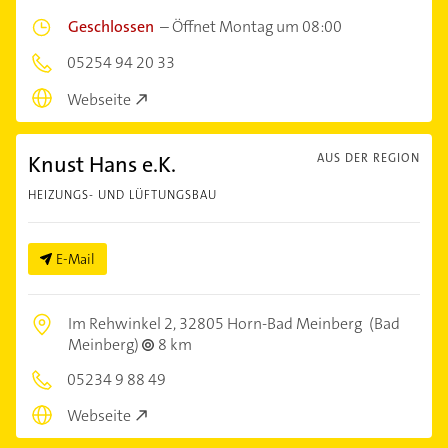
Geschlossen
–
Öffnet Montag um 08:00
05254 94 20 33
Webseite
Knust Hans e.K.
AUS DER REGION
HEIZUNGS- UND LÜFTUNGSBAU
E-Mail
Im Rehwinkel 2,
32805 Horn-Bad Meinberg
(Bad
Meinberg)
8 km
05234 9 88 49
Webseite