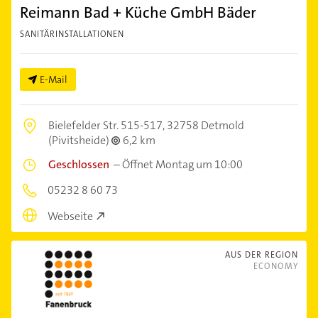
Reimann Bad + Küche GmbH Bäder
SANITÄRINSTALLATIONEN
E-Mail
Bielefelder Str. 515-517,
32758 Detmold
(Pivitsheide)
6,2 km
Geschlossen
–
Öffnet Montag um 10:00
05232 8 60 73
Webseite
AUS DER REGION
ECONOMY