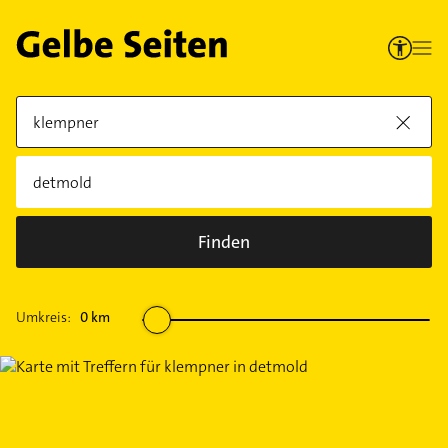
Finden
Umkreis:
0
km