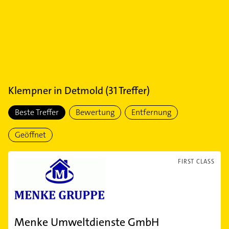
Klempner
in
Detmold
(
31
Treffer)
Beste Treffer
Bewertung
Entfernung
Geöffnet
FIRST CLASS
Menke Umweltdienste GmbH