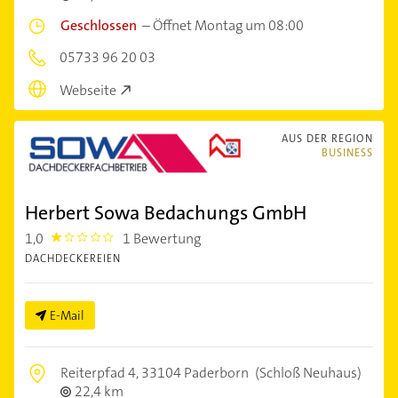
Geschlossen
–
Öffnet Montag um 08:00
05733 96 20 03
Webseite
AUS DER REGION
BUSINESS
Herbert Sowa Bedachungs GmbH
1,0
1 Bewertung
1.0
DACHDECKEREIEN
E-Mail
Reiterpfad 4,
33104 Paderborn
(Schloß Neuhaus)
22,4 km