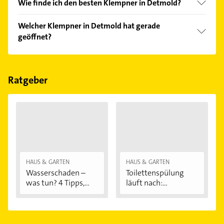
Wie finde ich den besten Klempner in Detmold?
Vergleichen Sie alle Anbieter anhand echter
Welcher Klempner in Detmold hat gerade
Kundenmeinungen und profitieren Sie von den
geöffnet?
Empfehlungen. Die Suchergebnisse können Sie sich
einfach nach
Bewertungen
sortiert anzeigen lassen.
Im Anbieter-Bereich finden Sie alle
Öffnungszeiten
.
Bitte beachten Sie, dass diese an Sonn- und
Feiertagen abweichen können.
Ratgeber
HAUS & GARTEN
HAUS & GARTEN
Wasserschaden –
Toilettenspülung
was tun? 4 Tipps,...
läuft nach:...