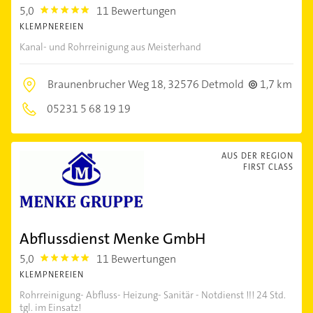
5,0
11 Bewertungen
5.0
KLEMPNEREIEN
Kanal- und Rohrreinigung aus Meisterhand
Braunenbrucher Weg 18,
32576 Detmold
1,7 km
05231 5 68 19 19
AUS DER REGION
FIRST CLASS
Abflussdienst Menke GmbH
5,0
11 Bewertungen
5.0
KLEMPNEREIEN
Rohrreinigung- Abfluss- Heizung- Sanitär - Notdienst !!! 24 Std.
tgl. im Einsatz!