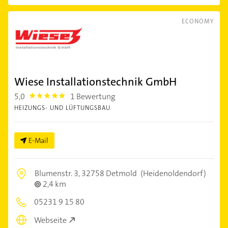
ECONOMY
Wiese Installationstechnik GmbH
5,0
1 Bewertung
5.0
HEIZUNGS- UND LÜFTUNGSBAU
E-Mail
Blumenstr. 3,
32758 Detmold
(Heidenoldendorf)
2,4 km
05231 9 15 80
Webseite