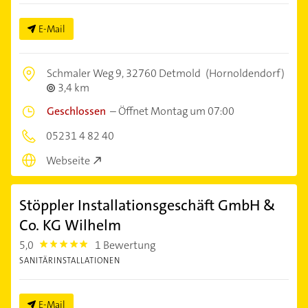
E-Mail
Schmaler Weg 9,
32760 Detmold
(Hornoldendorf)
3,4 km
Geschlossen
–
Öffnet Montag um 07:00
05231 4 82 40
Webseite
Stöppler Installationsgeschäft GmbH &
Co. KG Wilhelm
5,0
1 Bewertung
5.0
SANITÄRINSTALLATIONEN
E-Mail