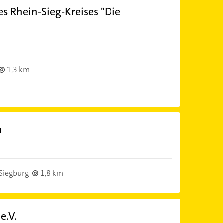
s Rhein-Sieg-Kreises "Die
1,3 km
n
Siegburg
1,8 km
e.V.