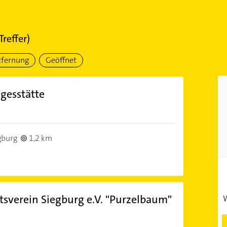
Treffer)
tfernung
Geöffnet
gesstätte
gburg
1,2 km
tsverein Siegburg e.V. "Purzelbaum"
W