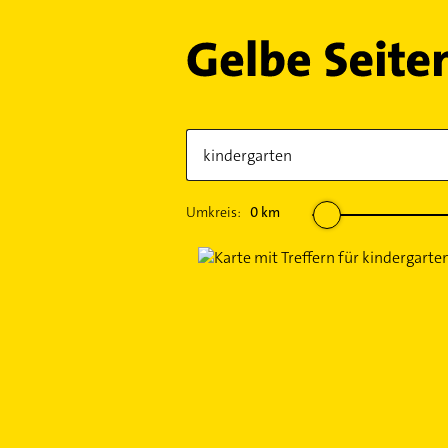
Umkreis:
0
km