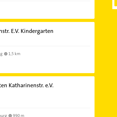
nstr. E.V. Kindergarten
rg
1,5 km
ten Katharinenstr. e.V.
burg
990 m