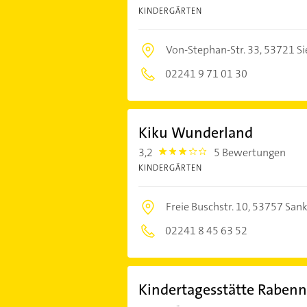
KINDERGÄRTEN
Von-Stephan-Str. 33,
53721 Si
02241 9 71 01 30
Kiku Wunderland
3,2
5 Bewertungen
3.2
KINDERGÄRTEN
Freie Buschstr. 10,
53757 Sank
02241 8 45 63 52
Kindertagesstätte Rabenn