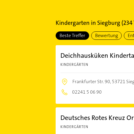
Kindergarten
in
Siegburg
(
234
Beste Treffer
Bewertung
En
Deichhausküken Kinderta
KINDERGÄRTEN
Frankfurter Str. 90,
53721 Sie
02241 5 06 90
Deutsches Rotes Kreuz Or
KINDERGÄRTEN