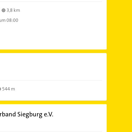
3,8 km
 um 08:00
544 m
band Siegburg e.V.