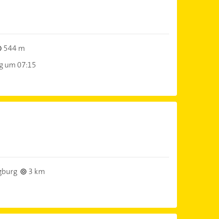
544 m
ag um 07:15
gburg
3 km