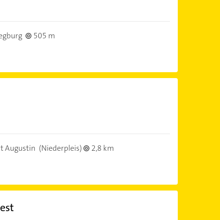
egburg
505 m
t Augustin
(Niederpleis)
2,8 km
est