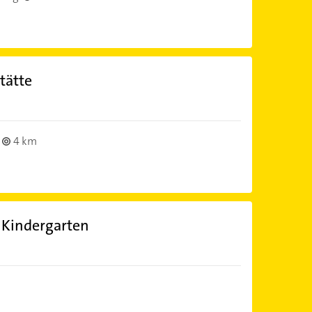
tätte
4 km
n Kindergarten