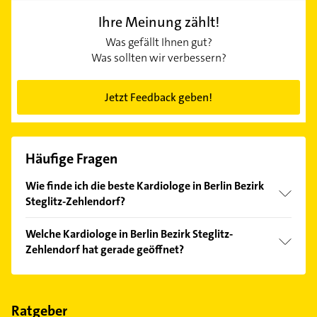
Ihre Meinung zählt!
Was gefällt Ihnen gut?
Was sollten wir verbessern?
Jetzt Feedback geben!
Häufige Fragen
Wie finde ich die beste Kardiologe in Berlin Bezirk
Steglitz-Zehlendorf?
Vergleichen Sie alle Anbieter anhand echter
Welche Kardiologe in Berlin Bezirk Steglitz-
Kundenmeinungen und profitieren Sie von den
Zehlendorf hat gerade geöffnet?
Empfehlungen. Die Suchergebnisse können Sie sich
einfach nach
Bewertungen
sortiert anzeigen lassen.
Im Anbieter-Bereich finden Sie alle
Öffnungszeiten
.
Bitte beachten Sie, dass diese an Sonn- und
Feiertagen abweichen können.
Ratgeber