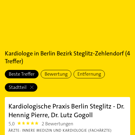
Kardiologe
in
Berlin Bezirk Steglitz-Zehlendorf
(
4
Treffer)
Beste Treffer
Bewertung
Entfernung
Stadtteil
Kardiologische Praxis Berlin Steglitz - Dr.
Hennig Pierre, Dr. Lutz Gogoll
5,0
2 Bewertungen
5.0
ÄRZTE: INNERE MEDIZIN UND KARDIOLOGIE (FACHÄRZTE)