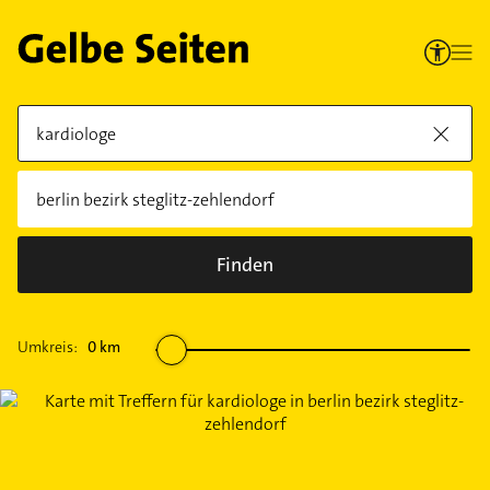
Finden
Umkreis:
0
km