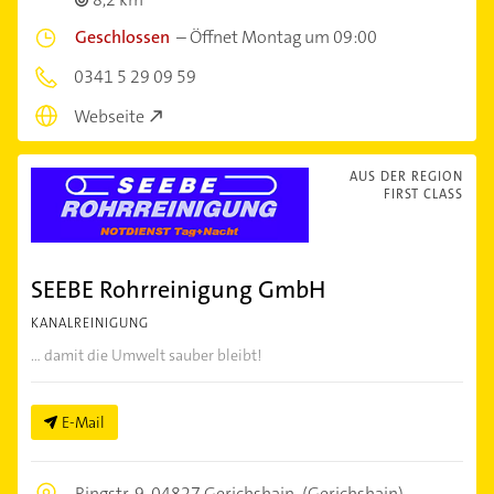
Geschlossen
–
Öffnet Montag um 09:00
0341 5 29 09 59
Webseite
AUS DER REGION
FIRST CLASS
SEEBE Rohrreinigung GmbH
KANALREINIGUNG
... damit die Umwelt sauber bleibt!
E-Mail
Ringstr. 9,
04827 Gerichshain
(Gerichshain)