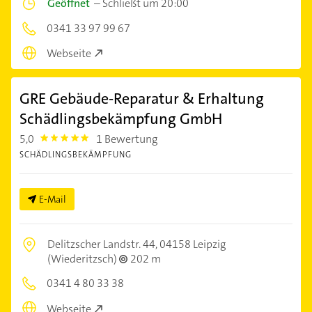
Geöffnet
–
Schließt um 20:00
0341 33 97 99 67
Webseite
GRE Gebäude-Reparatur & Erhaltung
Schädlingsbekämpfung GmbH
5,0
1 Bewertung
5.0
SCHÄDLINGSBEKÄMPFUNG
E-Mail
Delitzscher Landstr. 44,
04158 Leipzig
(Wiederitzsch)
202 m
0341 4 80 33 38
Webseite