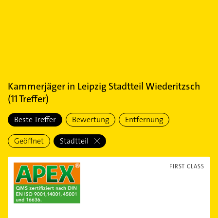
Kammerjäger
in
Leipzig Stadtteil Wiederitzsch
(
11
Treffer)
Beste Treffer
Bewertung
Entfernung
Geöffnet
Stadtteil
FIRST CLASS