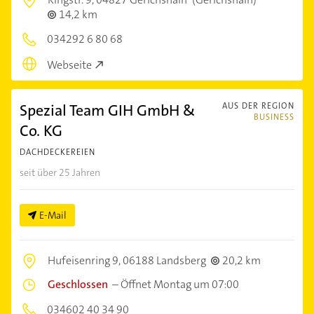
14,2 km
034292 6 80 68
Webseite
Spezial Team GIH GmbH &
AUS DER REGION
BUSINESS
Co. KG
DACHDECKEREIEN
seit über 25 Jahren
E-Mail
Hufeisenring 9,
06188 Landsberg
20,2 km
Geschlossen
–
Öffnet Montag um 07:00
034602 40 34 90