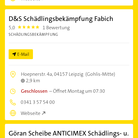
D&S Schädlingsbekämpfung Fabich
5,0
1 Bewertung
5.0
SCHÄDLINGSBEKÄMPFUNG
E-Mail
Hoepnerstr. 4a,
04157 Leipzig
(Gohlis-Mitte)
2,9 km
Geschlossen
–
Öffnet Montag um 07:30
0341 3 57 54 00
Webseite
Göran Scheibe ANTICIMEX Schädlings- u.