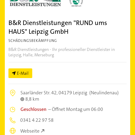
B&R Dienstleistungen "RUND ums
HAUS" Leipzig GmbH
SCHÄDLINGSBEKÄMPFUNG
B&R Dienstleistungen - Ihr professioneller Dienstleister in
Leipzig, Halle, Merseburg
E-Mail
Saarländer Str. 42,
04179 Leipzig
(Neulindenau)
8,8 km
Geschlossen
–
Öffnet Montag um 06:00
0341 4 22 97 58
Webseite