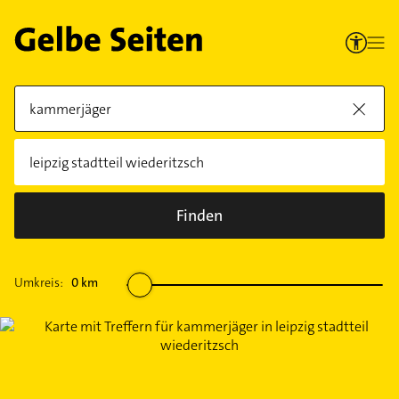
Finden
Umkreis:
0
km