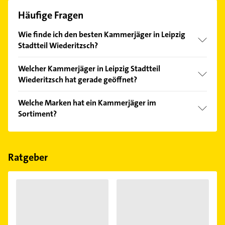
Häufige Fragen
Wie finde ich den besten Kammerjäger in Leipzig
Stadtteil Wiederitzsch?
Vergleichen Sie alle Anbieter anhand echter
Welcher Kammerjäger in Leipzig Stadtteil
Kundenmeinungen und profitieren Sie von den
Wiederitzsch hat gerade geöffnet?
Empfehlungen. Die Suchergebnisse können Sie sich
einfach nach
Bewertungen
sortiert anzeigen lassen.
Im Anbieter-Bereich finden Sie alle
Öffnungszeiten
.
Welche Marken hat ein Kammerjäger im
Bitte beachten Sie, dass diese an Sonn- und
Sortiment?
Feiertagen abweichen können.
Der Kammerjäger verkauft Marken wie GMP.
Ratgeber