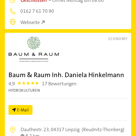
Geschlossen
–
Öffnet Montag um 08:00
0162 7 61 70 90
Webseite
ECONOMY
Baum & Raum Inh. Daniela Hinkelmann
4,9
17 Bewertungen
4.9
HYDROKULTUREN
E-Mail
Dauthestr. 23,
04317 Leipzig
(Reudnitz-Thonberg)
8,2 km