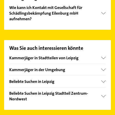
Wie kann ich Kontakt mit Gesellschaft für
Schädlingsbekämpfung Eilenburg mbH
aufnehmen?
Es ist sehr einfach Kontakt mit Gesellschaft für
Schädlingsbekämpfung Eilenburg mbH
aufzunehmen. Einfach die passenden
Kontaktmöglichkeiten wie Adresse oder Mail in
Was Sie auch interessieren könnte
unserem Kontaktdaten-Bereich auswählen. Hier
finden Sie alle
Kontaktdaten
.
Kammerjäger in Stadtteilen von Leipzig
Althen-Kleinpösna
Kammerjäger in der Umgebung
Böhlitz-Ehrenberg
Delitzsch
Baalsdorf
Beliebte Suchen in Leipzig
Eilenburg
Burghausen-Rückmarsdorf
Putzfrau
Merseburg (Saale)
Beliebte Suchen in Leipzig Stadtteil Zentrum-
Engelsdorf
Gebäudereinigung
Nordwest
Gohlis-Mitte
Kanalreinigung
Putzfrau
Hartmannsdorf-Knautnaundorf
Rohrreinigung