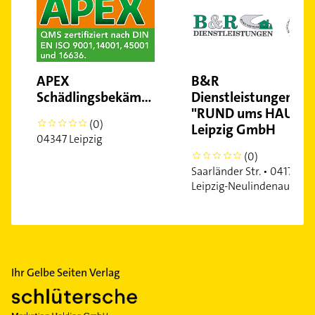
APEX
B&R
Schädlingsbekämpfung
Dienstleistungen
"RUND ums HAUS"
(0)
0
Leipzig GmbH
04347 Leipzig
(0)
0
Saarländer Str. • 04179
Leipzig-Neulindenau
Ihr Gelbe Seiten Verlag