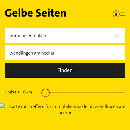
Finden
Umkreis:
0
km