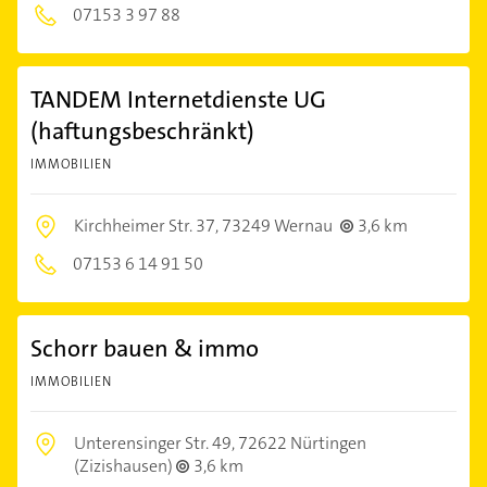
07153 3 97 88
TANDEM Internetdienste UG
(haftungsbeschränkt)
IMMOBILIEN
Kirchheimer Str. 37,
73249 Wernau
3,6 km
07153 6 14 91 50
Schorr bauen & immo
IMMOBILIEN
Unterensinger Str. 49,
72622 Nürtingen
(Zizishausen)
3,6 km