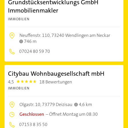
Grundstücksentwicklungs GmbH
Immobilienmakler
IMMOBILIEN
Neuffenstr. 110,
73240 Wendlingen am Neckar
746 m
07024 80 59 70
Citybau Wohnbaugesellschaft mbH
4,5
18 Bewertungen
4.5
IMMOBILIEN
Olgastr. 10,
73779 Deizisau
4,6 km
Geschlossen
–
Öffnet Montag um 08:30
07153 8 35 50