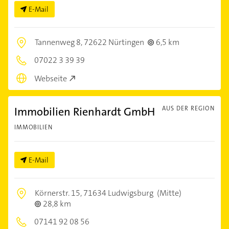
E-Mail
Tannenweg 8,
72622 Nürtingen
6,5 km
07022 3 39 39
Webseite
Immobilien Rienhardt GmbH
AUS DER REGION
IMMOBILIEN
E-Mail
Körnerstr. 15,
71634 Ludwigsburg
(Mitte)
28,8 km
07141 92 08 56