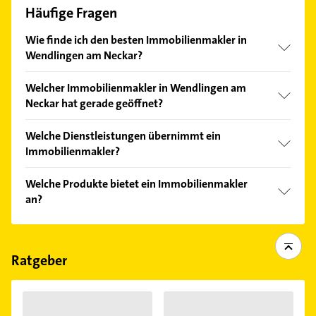
Häufige Fragen
Wie finde ich den besten Immobilienmakler in
Wendlingen am Neckar?
Vergleichen Sie alle Anbieter anhand echter
Welcher Immobilienmakler in Wendlingen am
Kundenmeinungen und profitieren Sie von den
Neckar hat gerade geöffnet?
Empfehlungen. Die Suchergebnisse können Sie sich
einfach nach
Bewertungen
sortiert anzeigen lassen.
Im Anbieter-Bereich finden Sie alle
Öffnungszeiten
.
Welche Dienstleistungen übernimmt ein
Bitte beachten Sie, dass diese an Sonn- und
Immobilienmakler?
Feiertagen abweichen können.
Folgende Leistungen werden angeboten:
Welche Produkte bietet ein Immobilienmakler
Auslandszahlungsverkehr, Kreditwechsel, Online
an?
Banking, Immobilienvermittlung und beratung.
Das Angebot umfasst unter anderem
Altersvorsorge, Bauen, Kredite, Sparen und
Vorsorgen.
Ratgeber