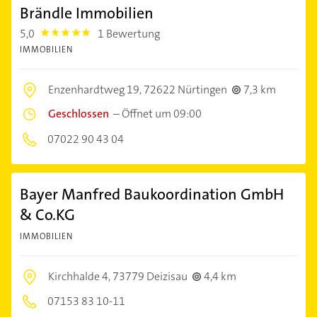
Brändle Immobilien
5,0
1 Bewertung
5.0
IMMOBILIEN
Enzenhardtweg 19,
72622 Nürtingen
7,3 km
Geschlossen
–
Öffnet um 09:00
07022 90 43 04
Bayer Manfred Baukoordination GmbH
& Co.KG
IMMOBILIEN
Kirchhalde 4,
73779 Deizisau
4,4 km
07153 83 10-11