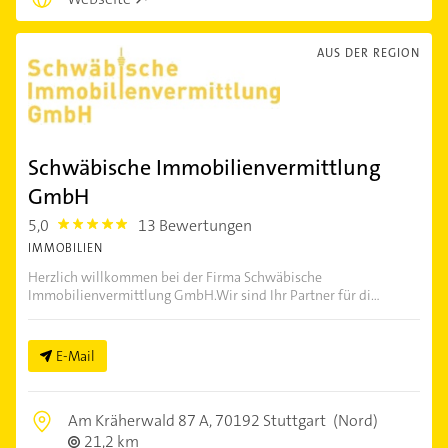
AUS DER REGION
Schwäbische Immobilienvermittlung
GmbH
5,0
13 Bewertungen
5.0
IMMOBILIEN
Herzlich willkommen bei der Firma Schwäbische
Immobilienvermittlung GmbH.Wir sind Ihr Partner für di...
E-Mail
Am Kräherwald 87 A,
70192 Stuttgart
(Nord)
21,2 km