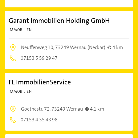
Garant Immobilien Holding GmbH
IMMOBILIEN
Neuffenweg 10,
73249 Wernau (Neckar)
4 km
07153 5 59 29 47
FL ImmobilienService
IMMOBILIEN
Goethestr. 72,
73249 Wernau
4,1 km
07153 4 35 43 98