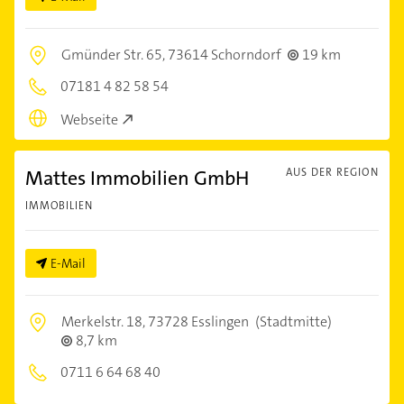
Gmünder Str. 65,
73614 Schorndorf
19 km
07181 4 82 58 54
Webseite
Mattes Immobilien GmbH
AUS DER REGION
IMMOBILIEN
E-Mail
Merkelstr. 18,
73728 Esslingen
(Stadtmitte)
8,7 km
0711 6 64 68 40