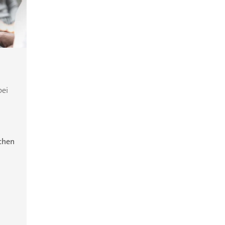
bei
ichen