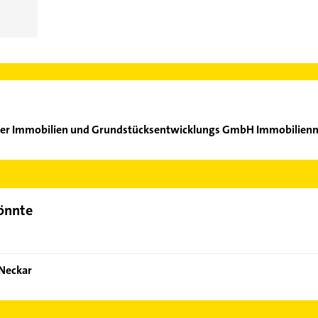
äber Immobilien und Grundstücksentwicklungs GmbH Immobilien
Nussgräber Immobilien und Grundstücksentwicklungs GmbH Immobi
 wie Adresse oder Mail in unserem Kontaktdaten-Bereich auswähle
könnte
 Neckar