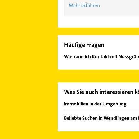
Mehr erfahren
Häufige Fragen
Wie kann ich Kontakt mit Nussgr
Es ist sehr einfach Kontakt mit 
die passenden Kontaktmöglichkeiten
Kontaktdaten
.
Was Sie auch interessieren 
Immobilien in der Umgebung
Köngen
Beliebte Suchen in Wendlingen am
Unterensingen
Dachdecker
Wernau (Neckar)
Putzfrau