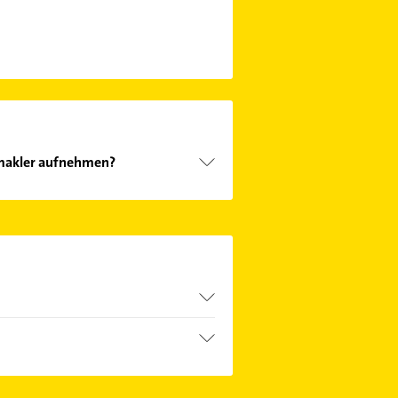
makler aufnehmen?
lienmakler aufzunehmen. Einfach
n. Hier finden Sie alle