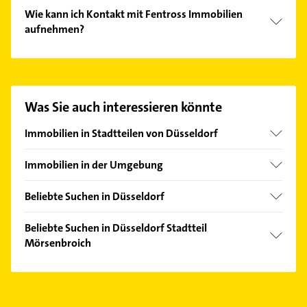
Wie kann ich Kontakt mit Fentross Immobilien
aufnehmen?
Es ist sehr einfach Kontakt mit Fentross Immobilien
aufzunehmen. Einfach die passenden
Kontaktmöglichkeiten wie Adresse oder Mail in
unserem Kontaktdaten-Bereich auswählen. Hier
Was Sie auch interessieren könnte
finden Sie alle
Kontaktdaten
.
Immobilien in Stadtteilen von Düsseldorf
Altstadt
Immobilien in der Umgebung
Angermund
Ratingen
Benrath
Beliebte Suchen in Düsseldorf
Erkrath
Bilk
Rohrreinigung
Meerbusch
Beliebte Suchen in Düsseldorf Stadtteil
Carlstadt
Zahnarzt
Mörsenbroich
Neuss
Düsseltal
Physikalische Therapie
Mettmann
Zahnarzt
Derendorf
Physiotherapie
Hilden
Physikalische Therapie
Eller
Krankengymnastik
Kaarst
Physiotherapie