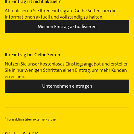
Ihr Eintrag ist nicht aktuell?
Lohausen
Ludenberg
Aktualisieren Sie Ihren Eintrag auf Gelbe Seiten, um die
Informationen aktuell und vollständig zu halten.
Niederkassel
Meinen Eintrag aktualisieren
Oberbilk
Oberkassel
Pempelfort
Rath
Ihr Eintrag bei Gelbe Seiten
Reisholz
Nutzen Sie unser kostenloses Einstiegsangebot und erstellen
Stadtmitte
Sie in nur wenigen Schritten einen Eintrag, um mehr Kunden
erreichen.
Stockum
Unterbach
Unternehmen eintragen
Unterbilk
Unterrath
Urdenbach
Volmerswerth
Transaktion über externe Partner
Wersten