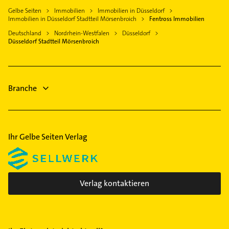
Flingern Nord
Bestatter
Gelbe Seiten
Immobilien
Immobilien in Düsseldorf
Heiligenhaus
Krankengymnastik
Flingern Süd
Immobilien in Düsseldorf Stadtteil Mörsenbroich
Fentross Immobilien
Schreiner
Haan Rheinland
Putzfrau
Friedrichstadt
Deutschland
Nordrhein-Westfalen
Düsseldorf
Phoniatrie
Wülfrath
Gebäudereinigung
Düsseldorf Stadtteil Mörsenbroich
Gerresheim
Logopädie
Steuerberater
Golzheim
Fensterbauer
Dachdecker
Grafenberg
Elektroinstallation
Branche
Hafen
Elektriker
Hamm
Hassels
Heerdt
Ihr Gelbe Seiten Verlag
Himmelgeist
Hubbelrath
Kaiserswerth
Verlag kontaktieren
Lörick
Lichtenbroich
Lierenfeld