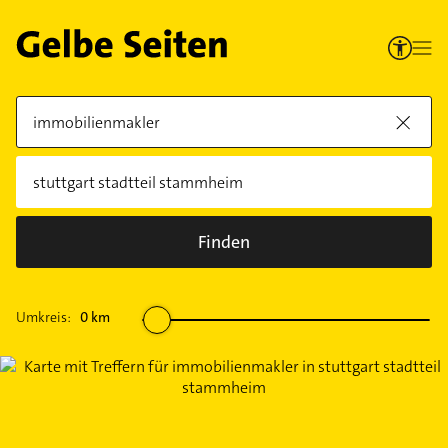
Finden
Umkreis:
0
km