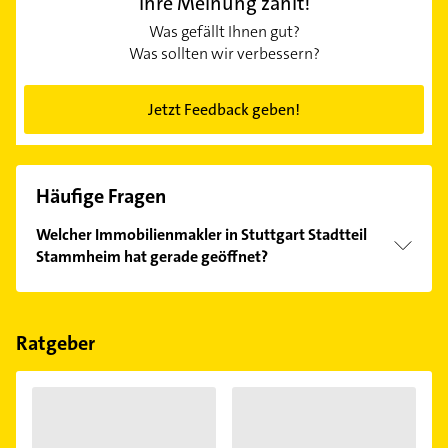
Ihre Meinung zählt!
Was gefällt Ihnen gut?
Was sollten wir verbessern?
Jetzt Feedback geben!
Häufige Fragen
Welcher Immobilienmakler in Stuttgart Stadtteil
Stammheim hat gerade geöffnet?
Im Anbieter-Bereich finden Sie alle
Öffnungszeiten
.
Bitte beachten Sie, dass diese an Sonn- und
Feiertagen abweichen können.
Ratgeber