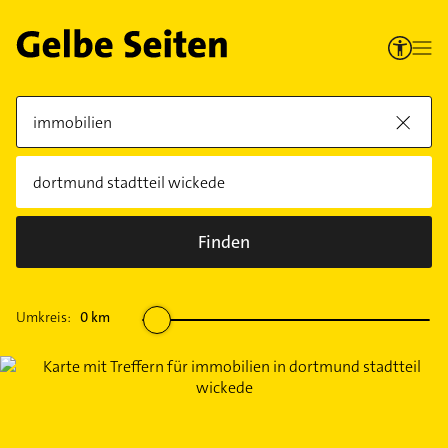
Finden
Umkreis:
0
km