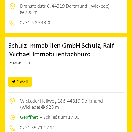
Dransfeldstr. 6,
44319 Dortmund
(Wickede)
708 m
0231 5 89 43-0
Schulz Immobilien GmbH Schulz, Ralf-
Michael Immobilienfachbüro
IMMOBILIEN
E-Mail
Wickeder Hellweg 186,
44319 Dortmund
(Wickede)
925 m
Geöffnet
–
Schließt um 17:00
0231 55 71 17 11