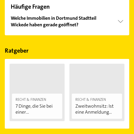
Häufige Fragen
Welche Immobilien in Dortmund Stadtteil
Wickede haben gerade geöffnet?
Im Anbieter-Bereich finden Sie alle
Öffnungszeiten
.
Bitte beachten Sie, dass diese an Sonn- und
Feiertagen abweichen können.
Ratgeber
RECHT & FINANZEN
RECHT & FINANZEN
7 Dinge, die Sie bei
Zweitwohnsitz: Ist
einer
eine Anmeldung...
Immobilienfinanzier
ung...