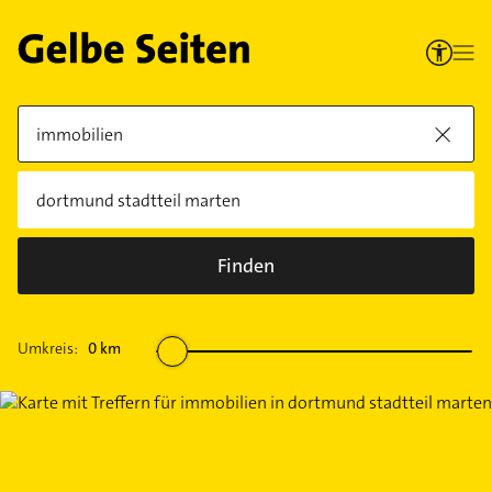
Finden
Umkreis:
0
km