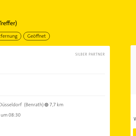
reffer)
tfernung
Geöffnet
SILBER PARTNER
Düsseldorf
(Benrath)
7,7 km
 um 08:30
W