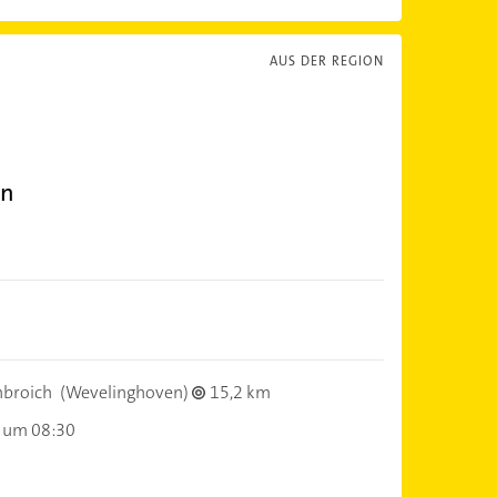
AUS DER REGION
en
broich
(Wevelinghoven)
15,2 km
 um 08:30