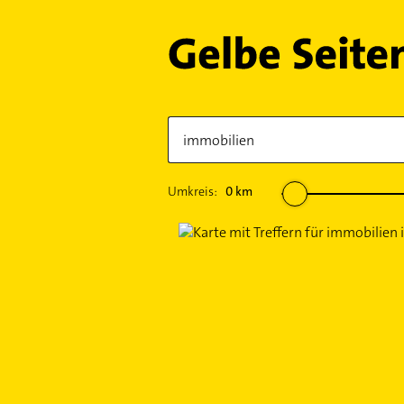
Umkreis:
0
km