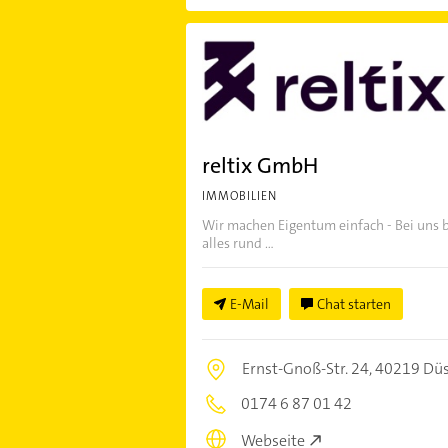
reltix GmbH
IMMOBILIEN
Wir machen Eigentum einfach - Bei uns
alles rund ...
E-Mail
Chat starten
Ernst-Gnoß-Str. 24,
40219 Düs
0174 6 87 01 42
Webseite