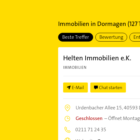
Immobilien
in
Dormagen
(
127
T
Beste Treffer
Bewertung
En
Helten Immobilien e.K.
IMMOBILIEN
E-Mail
Chat starten
Urdenbacher Allee 15,
40593 
Geschlossen
–
Öffnet Montag
0211 71 24 35