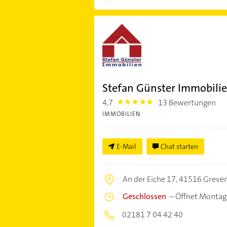
Stefan Günster Immobili
4,7
13 Bewertungen
4.7000003
IMMOBILIEN
E-Mail
Chat starten
An der Eiche 17,
41516 Greven
Geschlossen
–
Öffnet Montag
02181 7 04 42 40