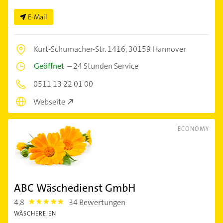
E-Mail
Kurt-Schumacher-Str. 1416,
30159 Hannover
Geöffnet
–
24 Stunden Service
0511 13 22 01 00
Webseite
ECONOMY
ABC Wäschedienst GmbH
4,8
34 Bewertungen
4.8
WÄSCHEREIEN