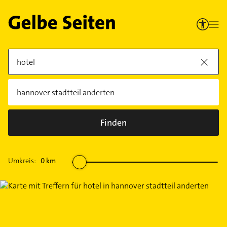
Finden
Umkreis:
0
km