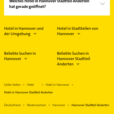
Welches Hotel in Hannover Stadtteil Anderten
Kundenmeinungen und profitieren Sie von den
hat gerade geöffnet?
Empfehlungen. Die Suchergebnisse können Sie sich
einfach nach
Bewertungen
sortiert anzeigen lassen.
Im Anbieter-Bereich finden Sie alle
Öffnungszeiten
.
Bitte beachten Sie, dass diese an Sonn- und
Feiertagen abweichen können.
Hotel in Hannover und
Hotel in Stadtteilen von
der Umgebung
Hannover
Beliebte Suchen in
Beliebte Suchen in
Hannover
Hannover Stadtteil
Anderten
Gelbe Seiten
Hotel
Hotel in Hannover
Hotel in Hannover Stadtteil Anderten
Deutschland
Niedersachsen
Hannover
Hannover Stadtteil Anderten