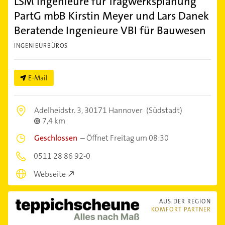
LSM Ingenieure für Tragwerksplanung
PartG mbB Kirstin Meyer und Lars Danek
Beratende Ingenieure VBI für Bauwesen
INGENIEURBÜROS
E-Mail
Adelheidstr. 3,
30171 Hannover
(Südstadt)
7,4 km
Geschlossen
–
Öffnet Freitag um 08:30
0511 28 86 92-0
Webseite
AUS DER REGION
KOMFORT PARTNER