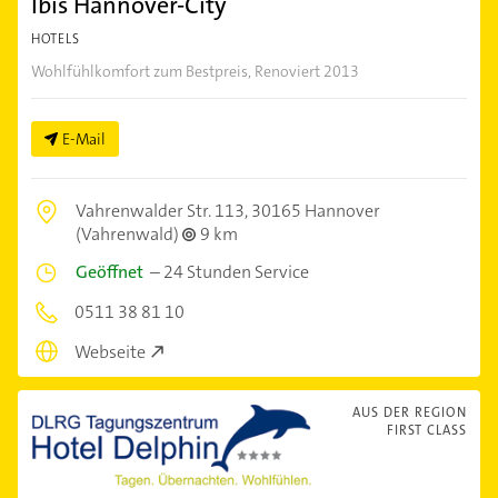
Ibis Hannover-City
HOTELS
Wohlfühlkomfort zum Bestpreis, Renoviert 2013
E-Mail
Vahrenwalder Str. 113,
30165 Hannover
(Vahrenwald)
9 km
Geöffnet
–
24 Stunden Service
0511 38 81 10
Webseite
AUS DER REGION
FIRST CLASS