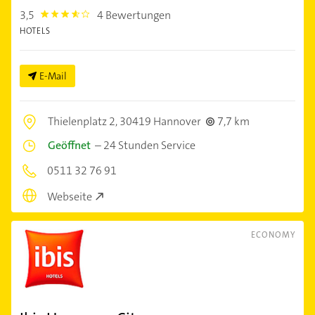
3,5
4 Bewertungen
3.5
HOTELS
E-Mail
Thielenplatz 2,
30419 Hannover
7,7 km
Geöffnet
–
24 Stunden Service
0511 32 76 91
Webseite
ECONOMY