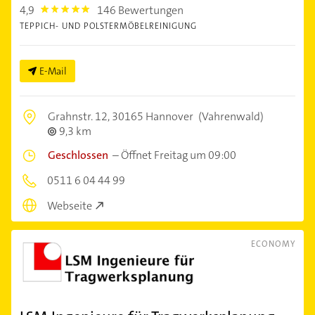
4,9
146 Bewertungen
4.9
TEPPICH- UND POLSTERMÖBELREINIGUNG
E-Mail
Grahnstr. 12,
30165 Hannover
(Vahrenwald)
9,3 km
Geschlossen
–
Öffnet Freitag um 09:00
0511 6 04 44 99
Webseite
ECONOMY