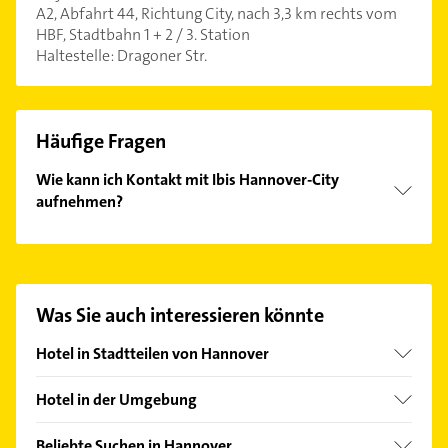
A2, Abfahrt 44, Richtung City, nach 3,3 km rechts vom
HBF, Stadtbahn 1 + 2 / 3. Station
Haltestelle: Dragoner Str.
Häufige Fragen
Wie kann ich Kontakt mit Ibis Hannover-City
aufnehmen?
Es ist sehr einfach Kontakt mit Ibis Hannover-City
aufzunehmen. Einfach die passenden
Kontaktmöglichkeiten wie Adresse oder Mail in
unserem Kontaktdaten-Bereich auswählen. Hier
Was Sie auch interessieren könnte
finden Sie alle
Kontaktdaten
.
Hotel in Stadtteilen von Hannover
Ahlem
Hotel in der Umgebung
Anderten
Langenhagen
Badenstedt
Beliebte Suchen in Hannover