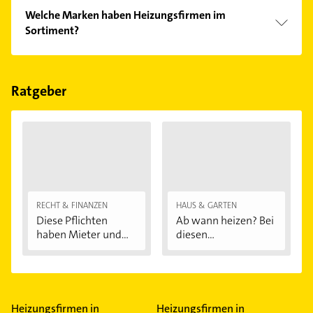
einfach nach
Bewertungen
sortiert anzeigen lassen.
Im Anbieter-Bereich finden Sie alle
Öffnungszeiten
.
Welche Marken haben Heizungsfirmen im
Bitte beachten Sie, dass diese an Sonn- und
Sortiment?
Feiertagen abweichen können.
Die Heizungsfirmen verkaufen Marken wie Vaillant,
Grohe, Villeroy & Boch, Alape und Bosch.
Ratgeber
RECHT & FINANZEN
HAUS & GARTEN
Diese Pflichten
Ab wann heizen? Bei
haben Mieter und...
diesen
Außentemperaturen
...
Heizungsfirmen in
Heizungsfirmen in