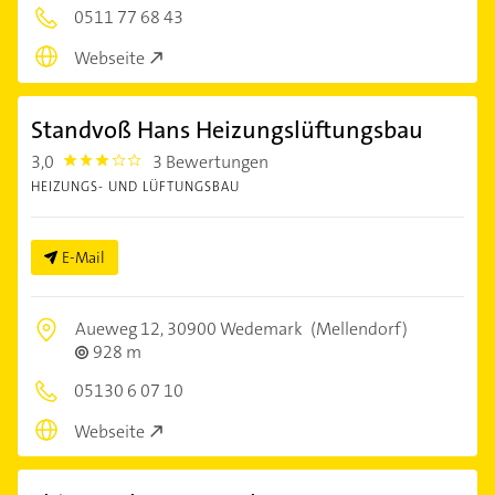
0511 77 68 43
Webseite
Standvoß Hans Heizungslüftungsbau
3,0
3 Bewertungen
3.0
HEIZUNGS- UND LÜFTUNGSBAU
E-Mail
Aueweg 12,
30900 Wedemark
(Mellendorf)
928 m
05130 6 07 10
Webseite