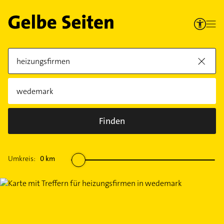
Finden
Umkreis:
0
km