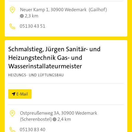
Neuer Kamp 1,
30900 Wedemark
(Gailhof)
2,3 km
05130 43 51
Schmalstieg, Jürgen Sanitär- und
Heizungstechnik Gas- und
Wasserinstallateurmeister
HEIZUNGS- UND LÜFTUNGSBAU
E-Mail
Ostpreußenweg 3A,
30900 Wedemark
(Scherenbostel)
2,4 km
05130 83 40