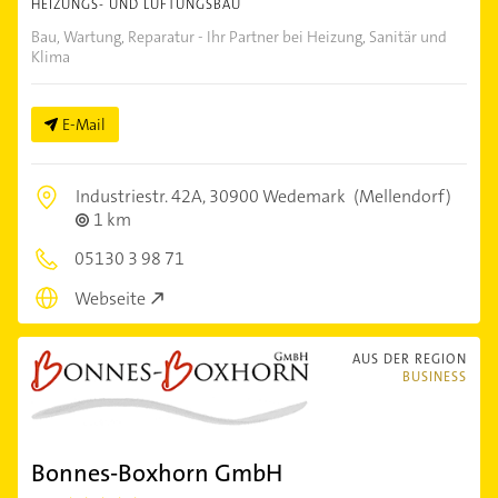
HEIZUNGS- UND LÜFTUNGSBAU
Bau, Wartung, Reparatur - Ihr Partner bei Heizung, Sanitär und
Klima
E-Mail
Industriestr. 42A,
30900 Wedemark
(Mellendorf)
1 km
05130 3 98 71
Webseite
AUS DER REGION
BUSINESS
Bonnes-Boxhorn GmbH