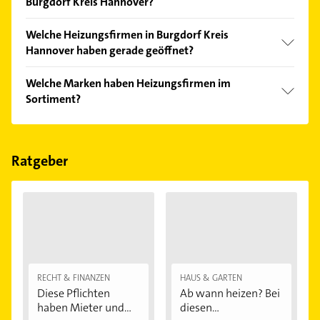
Burgdorf Kreis Hannover?
Vergleichen Sie alle Anbieter anhand echter
Welche Heizungsfirmen in Burgdorf Kreis
Kundenmeinungen und profitieren Sie von den
Hannover haben gerade geöffnet?
Empfehlungen. Die Suchergebnisse können Sie sich
einfach nach
Bewertungen
sortiert anzeigen lassen.
Im Anbieter-Bereich finden Sie alle
Öffnungszeiten
.
Welche Marken haben Heizungsfirmen im
Bitte beachten Sie, dass diese an Sonn- und
Sortiment?
Feiertagen abweichen können.
Die Heizungsfirmen verkaufen Marken wie Vaillant,
Viessmann und Buderus.
Ratgeber
RECHT & FINANZEN
HAUS & GARTEN
Diese Pflichten
Ab wann heizen? Bei
haben Mieter und...
diesen