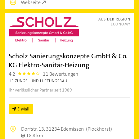
Webseite
AUS DER REGION
ECONOMY
Scholz Sanierungskonzepte GmbH & Co.
KG Elektro-Sanitär-Heizung
4,2
11 Bewertungen
4.2000003
HEIZUNGS- UND LÜFTUNGSBAU
Ihr verlässlicher Partner seit 1989
E-Mail
Dorfstr. 13,
31234 Edemissen
(Plockhorst)
18,8 km