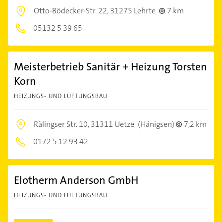
Otto-Bödecker-Str. 22,
31275 Lehrte
7 km
05132 5 39 65
Meisterbetrieb Sanitär + Heizung Torsten
Korn
HEIZUNGS- UND LÜFTUNGSBAU
Rälingser Str. 10,
31311 Uetze
(Hänigsen)
7,2 km
0172 5 12 93 42
Elotherm Anderson GmbH
HEIZUNGS- UND LÜFTUNGSBAU