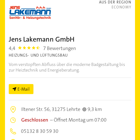
AUS DER REGION
ECONOMY
Jens Lakemann GmbH
4,4
7 Bewertungen
4.4
HEIZUNGS- UND LÜFTUNGSBAU
Vom verstopften Abfluss über die moderne Badgestaltung bis
zur Heiztechnik und Energieberatung.
E-Mail
Iltener Str. 56,
31275 Lehrte
9,3 km
Geschlossen
–
Öffnet Montag um 07:00
05132 8 30 59 30