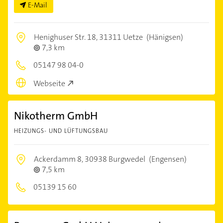
E-Mail
Henighuser Str. 18,
31311 Uetze
(Hänigsen)
7,3 km
05147 98 04-0
Webseite
Nikotherm GmbH
HEIZUNGS- UND LÜFTUNGSBAU
Ackerdamm 8,
30938 Burgwedel
(Engensen)
7,5 km
05139 15 60