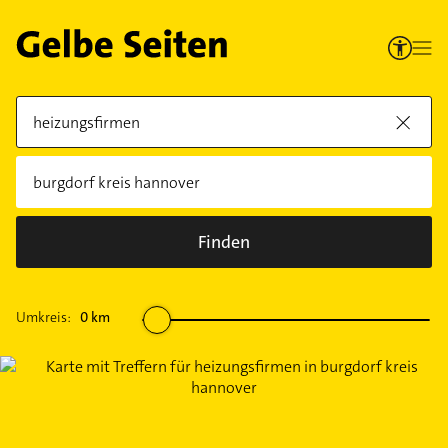
Finden
Umkreis:
0
km