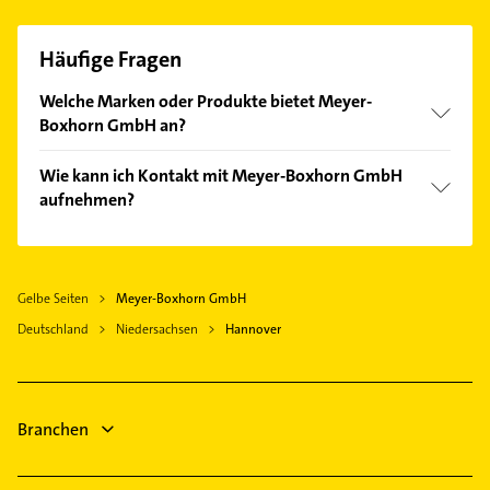
Häufige Fragen
Welche Marken oder Produkte bietet Meyer-
Boxhorn GmbH an?
Das Angebot umfasst unter anderem Vaillant,
Wie kann ich Kontakt mit Meyer-Boxhorn GmbH
Buderus, Junkers und Viessmann.
aufnehmen?
Es ist sehr einfach Kontakt mit Meyer-Boxhorn
GmbH aufzunehmen. Einfach die passenden
Kontaktmöglichkeiten wie Adresse oder Mail in
Gelbe Seiten
Meyer-Boxhorn GmbH
unserem Kontaktdaten-Bereich auswählen. Hier
Deutschland
finden Sie alle
Niedersachsen
Kontaktdaten
Hannover
.
Branchen