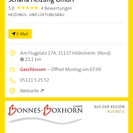
5,0
4 Bewertungen
5.0
HEIZUNGS- UND LÜFTUNGSBAU
E-Mail
Am Flugplatz 17A,
31137 Hildesheim
(Nord)
22,1 km
Geschlossen
–
Öffnet Montag um 07:00
05121 5 25 52
Webseite
AUS DER REGION
BUSINESS