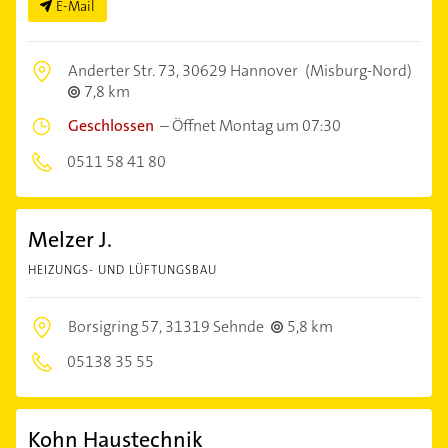
E-Mail
Anderter Str. 73,
30629 Hannover
(Misburg-Nord)
7,8 km
Geschlossen
–
Öffnet Montag um 07:30
0511 58 41 80
Melzer J.
HEIZUNGS- UND LÜFTUNGSBAU
Borsigring 57,
31319 Sehnde
5,8 km
05138 35 55
Kohn Haustechnik