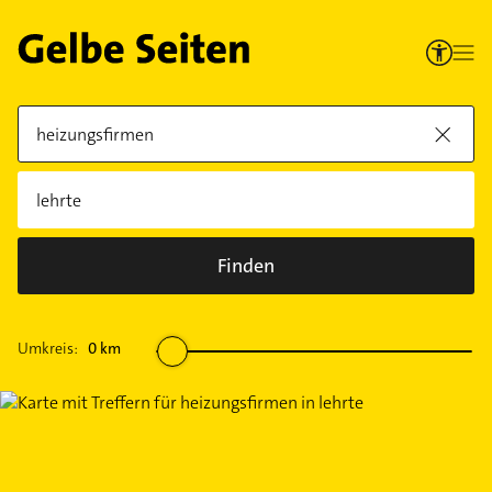
Finden
Umkreis:
0
km