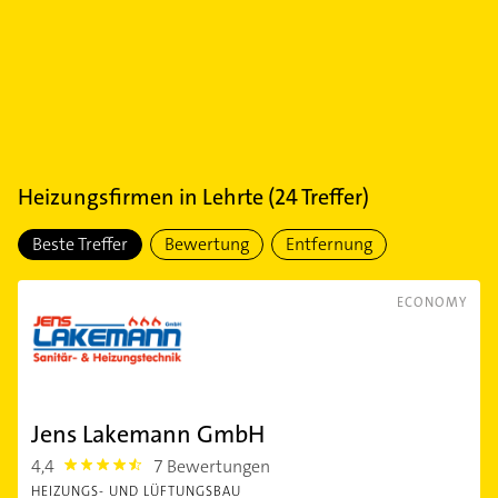
Heizungsfirmen
in
Lehrte
(
24
Treffer)
Beste Treffer
Bewertung
Entfernung
ECONOMY
Jens Lakemann GmbH
4,4
7 Bewertungen
4.4
HEIZUNGS- UND LÜFTUNGSBAU