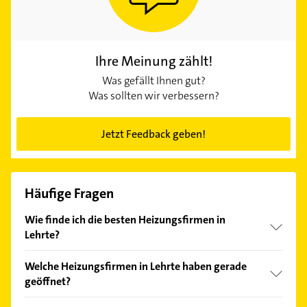
Ihre Meinung zählt!
Was gefällt Ihnen gut?
Was sollten wir verbessern?
Jetzt Feedback geben!
Häufige Fragen
Wie finde ich die besten Heizungsfirmen in
Lehrte?
Vergleichen Sie alle Anbieter anhand echter
Welche Heizungsfirmen in Lehrte haben gerade
Kundenmeinungen und profitieren Sie von den
geöffnet?
Empfehlungen. Die Suchergebnisse können Sie sich
einfach nach
Bewertungen
sortiert anzeigen lassen.
Im Anbieter-Bereich finden Sie alle
Öffnungszeiten
.