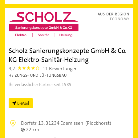
AUS DER REGION
ECONOMY
Scholz Sanierungskonzepte GmbH & Co.
KG Elektro-Sanitär-Heizung
4,2
11 Bewertungen
4.2000003
HEIZUNGS- UND LÜFTUNGSBAU
Ihr verlässlicher Partner seit 1989
E-Mail
Dorfstr. 13,
31234 Edemissen
(Plockhorst)
22 km