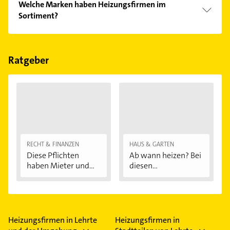
Welche Marken haben Heizungsfirmen im
Bitte beachten Sie, dass diese an Sonn- und
Sortiment?
Feiertagen abweichen können.
Die Heizungsfirmen verkaufen Marken wie Vaillant,
Viessmann und Buderus.
Ratgeber
RECHT & FINANZEN
HAUS & GARTEN
Diese Pflichten
Ab wann heizen? Bei
haben Mieter und...
diesen
Außentemperaturen
...
Heizungsfirmen in Lehrte
Heizungsfirmen in