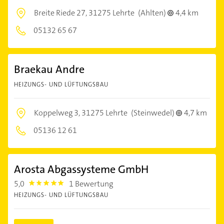
Breite Riede 27,
31275 Lehrte
(Ahlten)
4,4 km
05132 65 67
Braekau Andre
HEIZUNGS- UND LÜFTUNGSBAU
Koppelweg 3,
31275 Lehrte
(Steinwedel)
4,7 km
05136 12 61
Arosta Abgassysteme GmbH
5,0
1 Bewertung
5.0
HEIZUNGS- UND LÜFTUNGSBAU