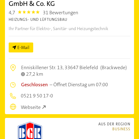
GmbH & Co. KG
4,7
31 Bewertungen
4.7000003
HEIZUNGS- UND LÜFTUNGSBAU
Ihr Partner für Elektro-, Sanitär- und Heizungstechnik
E-Mail
Enniskillener Str. 13,
33647 Bielefeld
(Brackwede)
27,2 km
Geschlossen
–
Öffnet Dienstag um 07:00
0521 9 50 17-0
Webseite
AUS DER REGION
BUSINESS