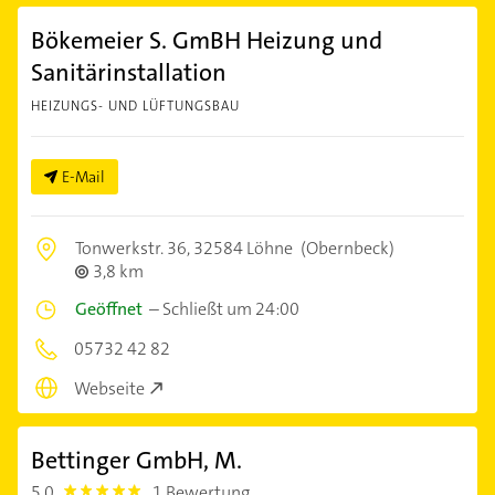
Bökemeier S. GmBH Heizung und
Sanitärinstallation
HEIZUNGS- UND LÜFTUNGSBAU
E-Mail
Tonwerkstr. 36,
32584 Löhne
(Obernbeck)
3,8 km
Geöffnet
–
Schließt um 24:00
05732 42 82
Webseite
Bettinger GmbH, M.
5,0
1 Bewertung
5.0