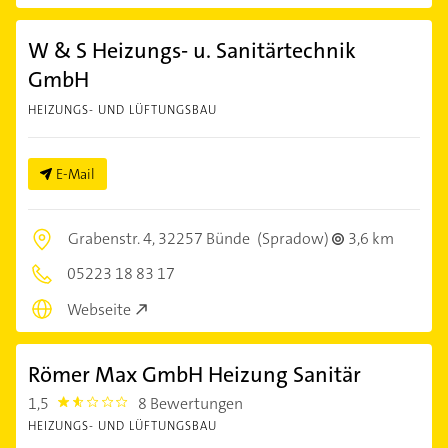
W & S Heizungs- u. Sanitärtechnik
GmbH
HEIZUNGS- UND LÜFTUNGSBAU
E-Mail
Grabenstr. 4,
32257 Bünde
(Spradow)
3,6 km
05223 18 83 17
Webseite
Römer Max GmbH Heizung Sanitär
1,5
8 Bewertungen
1.5
HEIZUNGS- UND LÜFTUNGSBAU