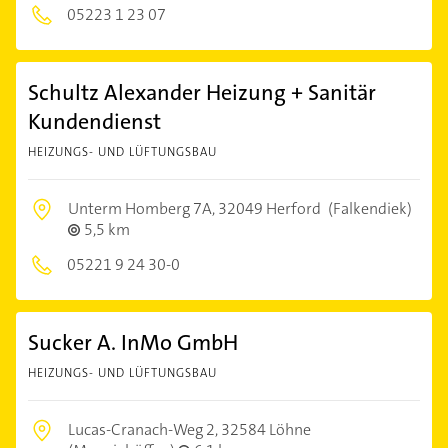
05223 1 23 07
Schultz Alexander Heizung + Sanitär
Kundendienst
HEIZUNGS- UND LÜFTUNGSBAU
Unterm Homberg 7A,
32049 Herford
(Falkendiek)
5,5 km
05221 9 24 30-0
Sucker A. InMo GmbH
HEIZUNGS- UND LÜFTUNGSBAU
Lucas-Cranach-Weg 2,
32584 Löhne