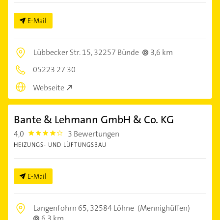
E-Mail
Lübbecker Str. 15,
32257 Bünde
3,6 km
05223 27 30
Webseite
Bante & Lehmann GmbH & Co. KG
4,0
3 Bewertungen
4.0
HEIZUNGS- UND LÜFTUNGSBAU
E-Mail
Langenfohrn 65,
32584 Löhne
(Mennighüffen)
6,3 km