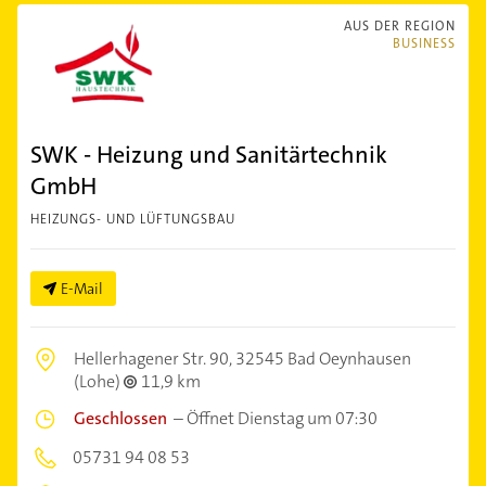
AUS DER REGION
BUSINESS
SWK - Heizung und Sanitärtechnik
GmbH
HEIZUNGS- UND LÜFTUNGSBAU
E-Mail
Hellerhagener Str. 90,
32545 Bad Oeynhausen
(Lohe)
11,9 km
Geschlossen
–
Öffnet Dienstag um 07:30
05731 94 08 53