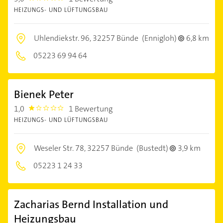
HEIZUNGS- UND LÜFTUNGSBAU
Uhlendiekstr. 96,
32257 Bünde
(Ennigloh)
6,8 km
05223 69 94 64
Bienek Peter
1,0
1 Bewertung
1.0
HEIZUNGS- UND LÜFTUNGSBAU
Weseler Str. 78,
32257 Bünde
(Bustedt)
3,9 km
05223 1 24 33
Zacharias Bernd Installation und
Heizungsbau