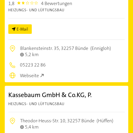
1,8
4 Bewertungen
1.8000001
HEIZUNGS- UND LÜFTUNGSBAU
E-Mail
Blankensteinstr. 35,
32257 Bünde
(Ennigloh)
5,2 km
05223 22 86
Webseite
Kassebaum GmbH & Co.KG, P.
HEIZUNGS- UND LÜFTUNGSBAU
Theodor-Heuss-Str. 10,
32257 Bünde
(Hüffen)
5,4 km