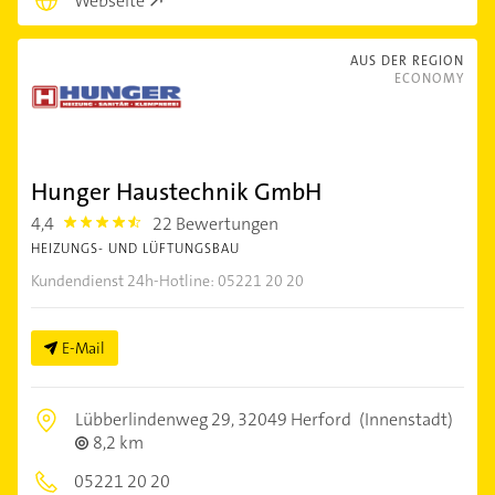
Webseite
AUS DER REGION
ECONOMY
Hunger Haustechnik GmbH
4,4
22 Bewertungen
4.4
HEIZUNGS- UND LÜFTUNGSBAU
Kundendienst 24h-Hotline: 05221 20 20
E-Mail
Lübberlindenweg 29,
32049 Herford
(Innenstadt)
8,2 km
05221 20 20