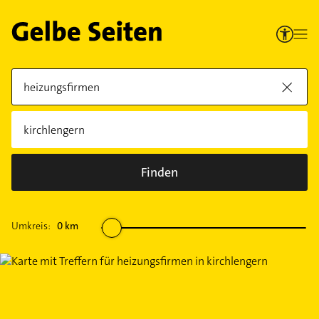
Finden
Umkreis:
0
km