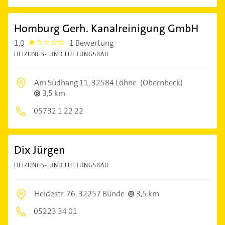
Homburg Gerh. Kanalreinigung GmbH
1,0
1 Bewertung
1.0
HEIZUNGS- UND LÜFTUNGSBAU
Am Südhang 11,
32584 Löhne
(Obernbeck)
3,5 km
05732 1 22 22
Dix Jürgen
HEIZUNGS- UND LÜFTUNGSBAU
Heidestr. 76,
32257 Bünde
3,5 km
05223 34 01