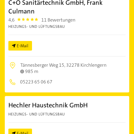
C+O Sanitärtechnik GmbH, Frank
Culmann
4,6
11 Bewertungen
4.6
HEIZUNGS- UND LÜFTUNGSBAU
E-Mail
Tännesberger Weg 15,
32278 Kirchlengern
985 m
05223 65 06 67
Hechler Haustechnik GmbH
HEIZUNGS- UND LÜFTUNGSBAU
E-Mail