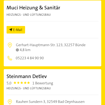
Muci Heizung & Sanitär
HEIZUNGS- UND LÜFTUNGSBAU
E-Mail
Gerhart-Hauptmann-Str. 123,
32257 Bünde
4,8 km
05223 4 84 90 90
Steinmann Detlev
5,0
1 Bewertung
5.0
HEIZUNGS- UND LÜFTUNGSBAU
Rauhen Sundern 3,
32549 Bad Oeynhausen