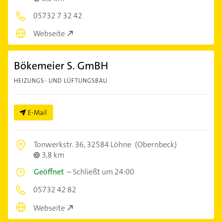
05732 7 32 42
Webseite
Bökemeier S. GmBH
HEIZUNGS- UND LÜFTUNGSBAU
E-Mail
Tonwerkstr. 36,
32584 Löhne
(Obernbeck)
3,8 km
Geöffnet
–
Schließt um 24:00
05732 42 82
Webseite