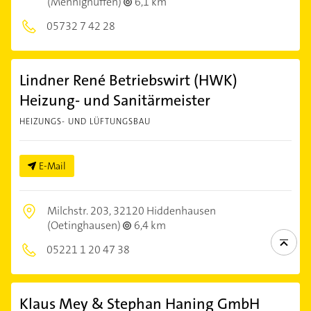
(Mennighüffen)
6,1 km
05732 7 42 28
Lindner René Betriebswirt (HWK)
Heizung- und Sanitärmeister
HEIZUNGS- UND LÜFTUNGSBAU
E-Mail
Milchstr. 203,
32120 Hiddenhausen
(Oetinghausen)
6,4 km
05221 1 20 47 38
Klaus Mey & Stephan Haning GmbH