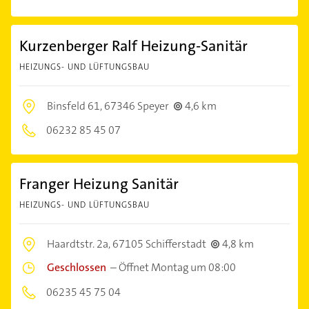
Kurzenberger Ralf Heizung-Sanitär
HEIZUNGS- UND LÜFTUNGSBAU
Binsfeld 61,
67346 Speyer
4,6 km
06232 85 45 07
Franger Heizung Sanitär
HEIZUNGS- UND LÜFTUNGSBAU
Haardtstr. 2a,
67105 Schifferstadt
4,8 km
Geschlossen
–
Öffnet Montag um 08:00
06235 45 75 04