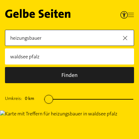
Finden
Umkreis:
0
km