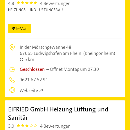
4,8
4 Bewertungen
4.8
HEIZUNGS- UND LÜFTUNGSBAU
E-Mail
In der Mörschgewanne 48,
67065 Ludwigshafen am Rhein
(Rheingönheim)
6 km
Geschlossen
–
Öffnet Montag um 07:30
0621 67 52 91
Webseite
EIFRIED GmbH Heizung Lüftung und
Sanitär
3,0
4 Bewertungen
3.0