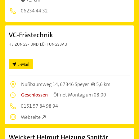
06234 44 32
VC-Frästechnik
HEIZUNGS- UND LÜFTUNGSBAU
E-Mail
Nußbaumweg 14,
67346 Speyer
5,6 km
Geschlossen
–
Öffnet Montag um 08:00
0151 57 84 98 94
Webseite
Weickert Helmut Heizung Sanitär