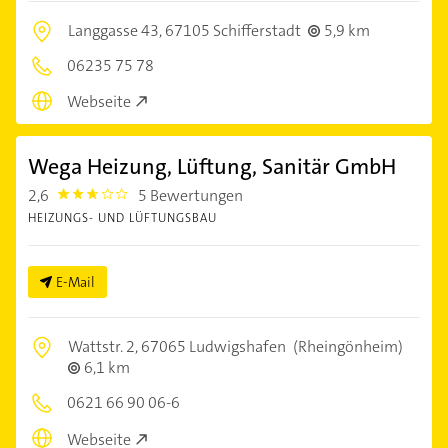
Langgasse 43,
67105 Schifferstadt
5,9 km
06235 75 78
Webseite
Wega Heizung, Lüftung, Sanitär GmbH
2,6
5 Bewertungen
2.6000001
HEIZUNGS- UND LÜFTUNGSBAU
E-Mail
Wattstr. 2,
67065 Ludwigshafen
(Rheingönheim)
6,1 km
0621 66 90 06-6
Webseite