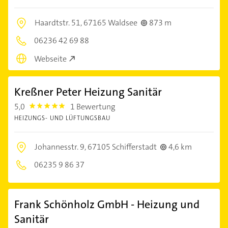
Haardtstr. 51,
67165 Waldsee
873 m
06236 42 69 88
Webseite
Kreßner Peter Heizung Sanitär
5,0
1 Bewertung
5.0
HEIZUNGS- UND LÜFTUNGSBAU
Johannesstr. 9,
67105 Schifferstadt
4,6 km
06235 9 86 37
Frank Schönholz GmbH - Heizung und
Sanitär