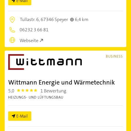
E-Mail
Tullastr. 6,
67346 Speyer
6,4 km
06232 3 66 81
Webseite
BUSINESS
Wittmann Energie und Wärmetechnik
5,0
1 Bewertung
5.0
HEIZUNGS- UND LÜFTUNGSBAU
E-Mail