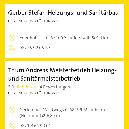
Gerber Stefan Heizungs- und Sanitärbau
HEIZUNGS- UND LÜFTUNGSBAU
Friedhofstr. 40,
67105 Schifferstadt
4,4 km
06235 92 05 37
Thum Andreas Meisterbetrieb Heizung-
und Sanitärmeisterbetrieb
3,0
4 Bewertungen
3.0
HEIZUNGS- UND LÜFTUNGSBAU
Neckarauer Waldweg 26,
68199 Mannheim
(Neckarau)
6,8 km
0621 8 61 93 01