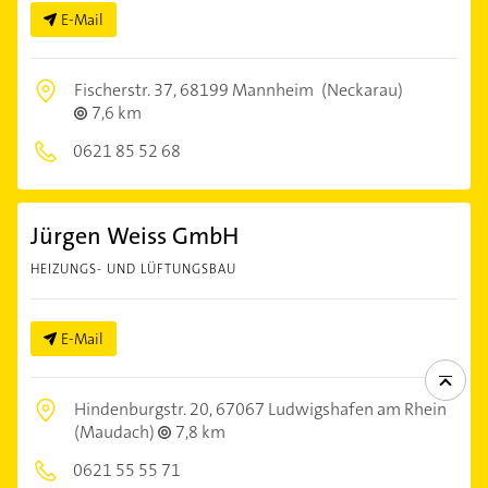
E-Mail
Fischerstr. 37,
68199 Mannheim
(Neckarau)
7,6 km
0621 85 52 68
Jürgen Weiss GmbH
HEIZUNGS- UND LÜFTUNGSBAU
E-Mail
Hindenburgstr. 20,
67067 Ludwigshafen am Rhein
(Maudach)
7,8 km
0621 55 55 71