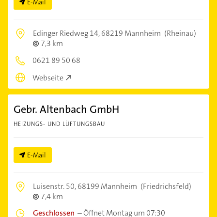
E-Mail
Edinger Riedweg 14,
68219 Mannheim
(Rheinau)
7,3 km
0621 89 50 68
Webseite
Gebr. Altenbach GmbH
HEIZUNGS- UND LÜFTUNGSBAU
E-Mail
Luisenstr. 50,
68199 Mannheim
(Friedrichsfeld)
7,4 km
Geschlossen
–
Öffnet Montag um 07:30