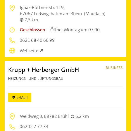
Ignaz-Büttner-Str. 119,
67067 Ludwigshafen am Rhein
(Maudach)
7,5 km
Geschlossen
–
Öffnet Montag um 07:00
0621 68 40 60 99
Webseite
Krupp + Herberger GmbH
BUSINESS
HEIZUNGS- UND LÜFTUNGSBAU
E-Mail
Weidweg 3,
68782 Brühl
6,2 km
06202 7 77 34