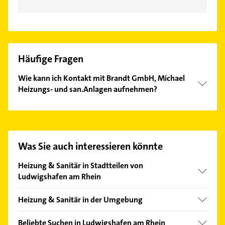
Häufige Fragen
Wie kann ich Kontakt mit Brandt GmbH, Michael
Heizungs- und san.Anlagen aufnehmen?
Es ist sehr einfach Kontakt mit Brandt GmbH,
Michael Heizungs- und san.Anlagen aufzunehmen.
Einfach die passenden Kontaktmöglichkeiten wie
Adresse oder Mail in unserem Kontaktdaten-Bereich
Was Sie auch interessieren könnte
auswählen. Hier finden Sie alle
Kontaktdaten
.
Heizung & Sanitär in Stadtteilen von
Ludwigshafen am Rhein
Edigheim
Heizung & Sanitär in der Umgebung
Friesenheim/Nord
Mutterstadt
Maudach
Beliebte Suchen in Ludwigshafen am Rhein