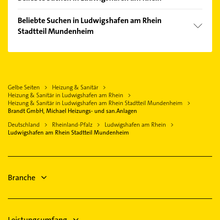
Dannstadt-Schauernheim
Oggersheim
Physikalische Therapie
Mannheim
Beliebte Suchen in Ludwigshafen am Rhein
Oppau
Physiotherapie
Stadtteil Mundenheim
Waldsee Pfalz
Rheingönheim
Krankengymnastik
Schifferstadt
Steuerberater
Ruchheim
Steuerberater
Frankenthal (Pfalz)
Rechtsanwalt
Süd
Rechtsanwalt
Böhl-Iggelheim
Physikalische Therapie
Putzfrau
Gelbe Seiten
Heizung & Sanitär
Haßloch
Physiotherapie
Heizung & Sanitär in Ludwigshafen am Rhein
Gebäudereinigung
Schwetzingen
Krankengymnastik
Heizung & Sanitär in Ludwigshafen am Rhein Stadtteil Mundenheim
Bauunternehmen
Brandt GmbH, Michael Heizungs- und san.Anlagen
Speyer
Zahnarzt
Maler
Deutschland
Rheinland-Pfalz
Ludwigshafen am Rhein
Immobilien
Ludwigshafen am Rhein Stadtteil Mundenheim
Gartenbau & Landschaftsbau
Immobilienmakler
Bauunternehmen
Gartenbau & Landschaftsbau
Branche
Leistungsumfang