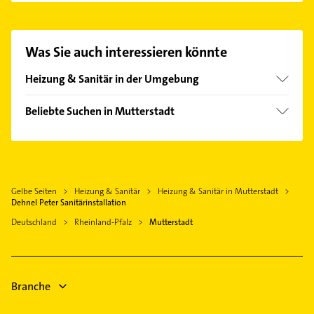
Sanitärinstallation aufzunehmen. Einfach die
passenden Kontaktmöglichkeiten wie Adresse oder
Mail in unserem Kontaktdaten-Bereich auswählen.
Was Sie auch interessieren könnte
Hier finden Sie alle
Kontaktdaten
.
Heizung & Sanitär in der Umgebung
Dannstadt-Schauernheim
Beliebte Suchen in Mutterstadt
Ludwigshafen am Rhein
Hausarzt
Schifferstadt
Allgemeinarzt
Waldsee Pfalz
Arzt
Mannheim
Gelbe Seiten
Heizung & Sanitär
Heizung & Sanitär in Mutterstadt
Immobilien
Böhl-Iggelheim
Dehnel Peter Sanitärinstallation
Immobilienmakler
Frankenthal (Pfalz)
Deutschland
Rheinland-Pfalz
Mutterstadt
Maler
Haßloch
Phoniatrie
Bad Dürkheim
Logopädie
Speyer
Branche
Putzfrau
Gebäudereinigung