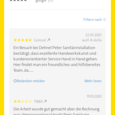
google
(51)
4.9
Filtern nach
22.03.2025
Golocal
woll-8-dolle
5.0
Ein Besuch bei Dehnel Peter Sanitärinstallation
bestätigt, dass exzellente Handwerkskunst und
kundenorientierter Service Hand in Hand gehen.
Hier findet man ein freundliches und hilfsbereites
Team, da......
Bedenken melden
Mehr lesen
19.10.2020
11880
2.0
Die Arbeit wurde gut gemacht aber die Rechnung
war überproportional hoch! Preis/Leistung